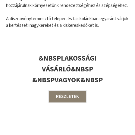
hozzájárulnak környezetünk rendezettségéhez és szépségéhez.
A dísznövénytermesztő telepen és faiskolánkban egyaránt várjuk
a kertészeti nagykereket és a kiskereskedőket is.
&NBSPLAKOSSÁGI
VÁSÁRLÓ&NBSP
&NBSPVAGYOK&NBSP
RÉSZLETEK