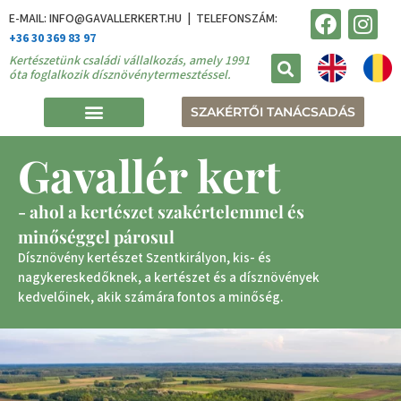
E-MAIL: INFO@GAVALLERKERT.HU | TELEFONSZÁM:
+36 30 369 83 97
Kertészetünk családi vállalkozás, amely 1991
óta foglalkozik dísznövénytermesztéssel.
SZAKÉRTŐI TANÁCSADÁS
Gavallér kert
- ahol a kertészet szakértelemmel és
minőséggel párosul
Dísznövény kertészet Szentkirályon, kis- és
nagykereskedőknek, a kertészet és a dísznövények
kedvelőinek, akik számára fontos a minőség.