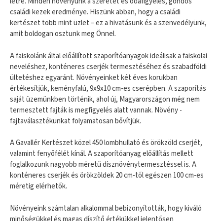
létre. Minden növényünk a szeretet és odafigyelés, gondos
családi kezek eredménye. Hiszünk abban, hogy a családi
kertészet több mint üzlet – ez a hivatásunk és a szenvedélyünk,
amit boldogan osztunk meg Önnel.
A faiskolánk által előállított szaporítóanyagok ideálisak a faiskolai
neveléshez, konténeres cserjék termesztéséhez és szabadföldi
ültetéshez egyaránt. Növényeinket két éves korukban
értékesítjük, keményfalú, 9x9x10 cm-es cserépben. A szaporítás
saját üzemünkben történik, ahol új, Magyarországon még nem
termesztett fajták is megfigyelés alatt vannak. Növény -
fajtaválasztékunkat folyamatosan bővítjük.
A Gavallér Kertészet közel 450 lombhullató és örökzöld cserjét,
valamint fenyőfélét kínál. A szaporítóanyag előállítás mellett
foglalkozunk nagyobb méretű dísznövénytermesztéssel is. A
konténeres cserjék és örökzöldek 20 cm-től egészen 100 cm-es
méretig elérhetők.
Növényeink számtalan alkalommal bebizonyították, hogy kiváló
minőségükkel és magas díszítő értékükkel jelentősen