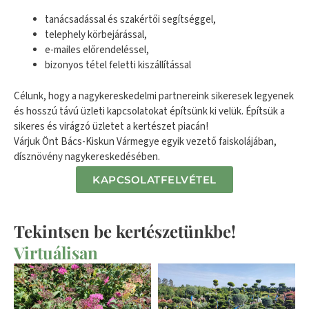
tanácsadással és szakértői segítséggel,
telephely körbejárással,
e-mailes előrendeléssel,
bizonyos tétel feletti kiszállítással
Célunk, hogy a nagykereskedelmi partnereink sikeresek legyenek
és hosszú távú üzleti kapcsolatokat építsünk ki velük. Építsük a
sikeres és virágzó üzletet a kertészet piacán!
Várjuk Önt Bács-Kiskun Vármegye egyik vezető faiskolájában,
dísznövény nagykereskedésében.
KAPCSOLATFELVÉTEL
Tekintsen be kertészetünkbe!
Virtuálisan