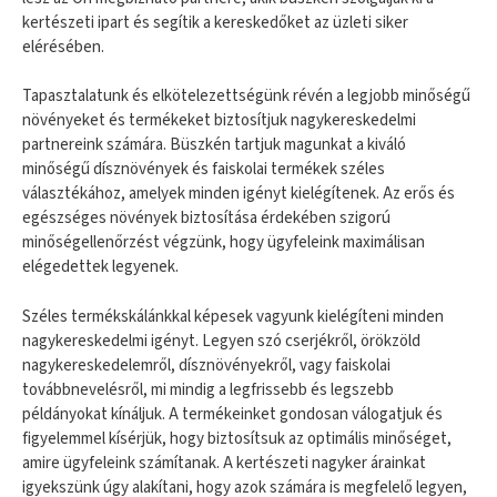
kertészeti ipart és segítik a kereskedőket az üzleti siker
elérésében.
Tapasztalatunk és elkötelezettségünk révén a legjobb minőségű
növényeket és termékeket biztosítjuk nagykereskedelmi
partnereink számára. Büszkén tartjuk magunkat a kiváló
minőségű dísznövények és faiskolai termékek széles
választékához, amelyek minden igényt kielégítenek. Az erős és
egészséges növények biztosítása érdekében szigorú
minőségellenőrzést végzünk, hogy ügyfeleink maximálisan
elégedettek legyenek.
Széles termékskálánkkal képesek vagyunk kielégíteni minden
nagykereskedelmi igényt. Legyen szó cserjékről, örökzöld
nagykereskedelemről, dísznövényekről, vagy faiskolai
továbbnevelésről, mi mindig a legfrissebb és legszebb
példányokat kínáljuk. A termékeinket gondosan válogatjuk és
figyelemmel kísérjük, hogy biztosítsuk az optimális minőséget,
amire ügyfeleink számítanak. A kertészeti nagyker árainkat
igyekszünk úgy alakítani, hogy azok számára is megfelelő legyen,