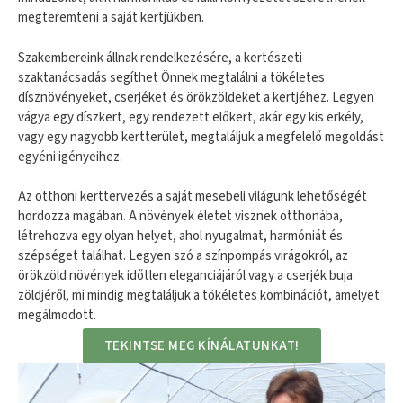
megteremteni a saját kertjükben.
Szakembereink állnak rendelkezésére, a kertészeti
szaktanácsadás segíthet Önnek megtalálni a tökéletes
dísznövényeket, cserjéket és örökzöldeket a kertjéhez. Legyen
vágya egy díszkert, egy rendezett előkert, akár egy kis erkély,
vagy egy nagyobb kertterület, megtaláljuk a megfelelő megoldást
egyéni igényeihez.
Az otthoni kerttervezés a saját mesebeli világunk lehetőségét
hordozza magában. A növények életet visznek otthonába,
létrehozva egy olyan helyet, ahol nyugalmat, harmóniát és
szépséget találhat. Legyen szó a színpompás virágokról, az
örökzöld növények időtlen eleganciájáról vagy a cserjék buja
zöldjéről, mi mindig megtaláljuk a tökéletes kombinációt, amelyet
megálmodott.
TEKINTSE MEG KÍNÁLATUNKAT!