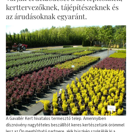
kerttervezőknek, tájépítészeknek és
az árudásoknak egyaránt.
A Gavallér Kert hivatalos termesztő telep. Amennyiben
dísznövény nagytételes beszállítót keres kertészetünk örömmel
lesz az Ön megbízható partnere, akik büszkén szolgálják ki a