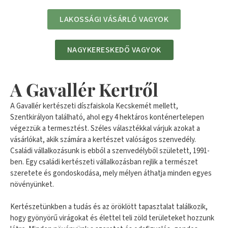
LAKOSSÁGI VÁSÁRLÓ VAGYOK
NAGYKERESKEDŐ VAGYOK
A Gavallér Kertről
A Gavallér kertészeti díszfaiskola Kecskemét mellett,
Szentkirályon található, ahol egy 4 hektáros konténertelepen
végezzük a termesztést. Széles választékkal várjuk azokat a
vásárlókat, akik számára a kertészet valóságos szenvedély.
Családi vállalkozásunk is ebből a szenvedélyből született, 1991-
ben. Egy családi kertészeti vállalkozásban rejlik a természet
szeretete és gondoskodása, mely mélyen áthatja minden egyes
növényünket.
Kertészetünkben a tudás és az öröklött tapasztalat találkozik,
hogy gyönyörű virágokat és élettel teli zöld területeket hozzunk