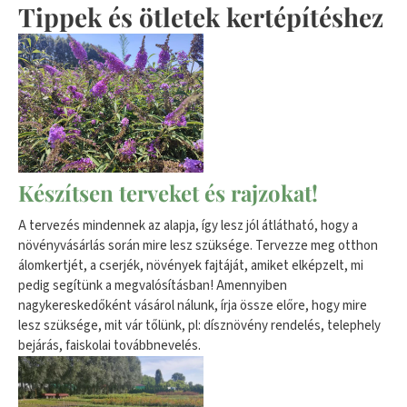
Tippek és ötletek kertépítéshez
Készítsen terveket és rajzokat!
A tervezés mindennek az alapja, így lesz jól átlátható, hogy a
növényvásárlás során mire lesz szüksége. Tervezze meg otthon
álomkertjét, a cserjék, növények fajtáját, amiket elképzelt, mi
pedig segítünk a megvalósításban! Amennyiben
nagykereskedőként vásárol nálunk, írja össze előre, hogy mire
lesz szüksége, mit vár tőlünk, pl: dísznövény rendelés, telephely
bejárás, faiskolai továbbnevelés.