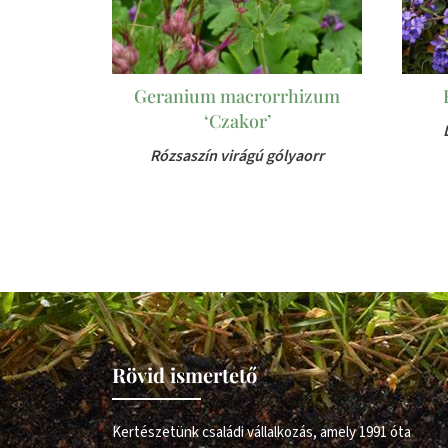
Geranium macrorrhizum
‘Czakor’
Rózsaszín virágú gólyaorr
Rövid ismertető
Kertészetünk családi vállalkozás, amely 1991 óta