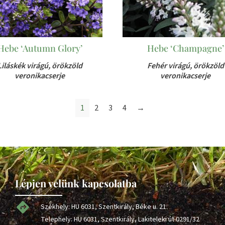
Hebe ‘Autumn Glory’
Hebe ‘Champagne’
Liláskék virágú, örökzöld
Fehér virágú, örökzöld
veronikacserje
veronikacserje
1
2
3
4
→
Lépjen velünk kapcsolatba
Székhely: HU 6031, Szentkirály, Béke u. 21.
Telephely: HU 6031, Szentkirály, Lakiteleki út 0291/32