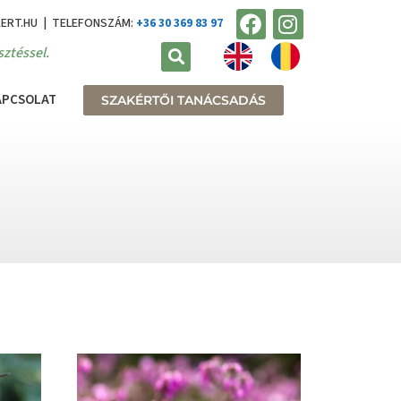
KERT.HU | TELEFONSZÁM:
+36 30 369 83 97
ztéssel.
APCSOLAT
SZAKÉRTŐI TANÁCSADÁS