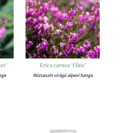
er’
Erica carnea ‘Eline’
nga
Rózsaszín virágú alpesi hanga