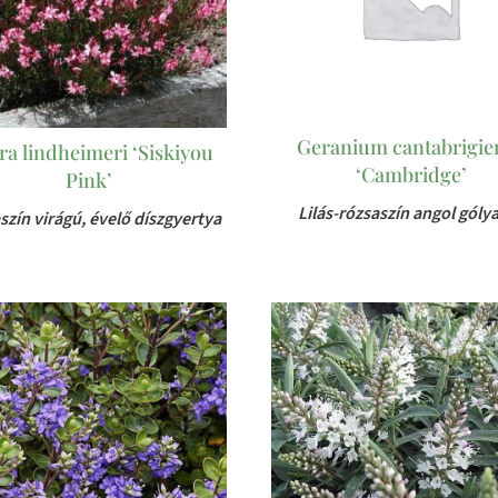
Geranium cantabrigie
a lindheimeri ‘Siskiyou
‘Cambridge’
Pink’
Lilás-rózsaszín angol góly
szín virágú, évelő díszgyertya