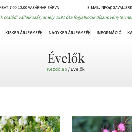
MBAT:7:00-12:00 VASÁRNAP:ZÁRVA
E-MAIL: INFO@GAVALLER
k családi vállalkozás, amely 1991 óta foglalkozik dísznövénytermes
KISKER ÁRJEGYZÉK
NAGYKER ÁRJEGYZÉK
INFORMÁCIÓ
K
Évelők
Kezdőlap
/ Évelők