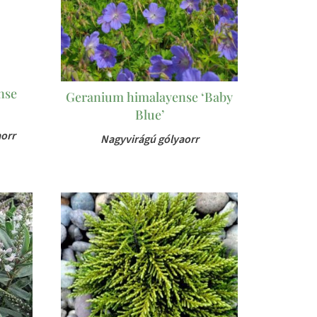
nse
Geranium himalayense ‘Baby
Blue’
aorr
Nagyvirágú gólyaorr