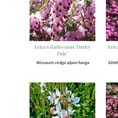
Erica x darleyensis ‘Darley
Eric
Dale’
Rózsaszín virágú alpesi hanga
Sötét