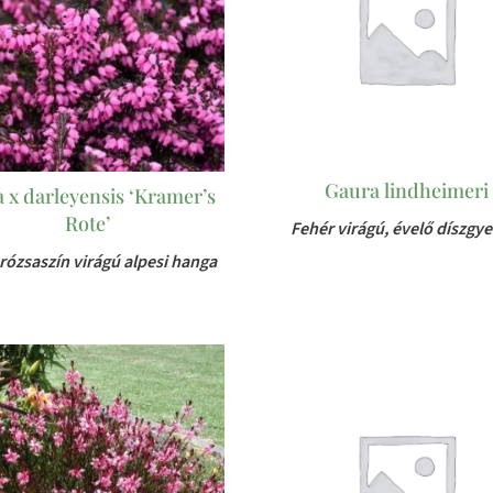
Gaura lindheimeri
a x darleyensis ‘Kramer’s
Rote’
Fehér virágú, évelő díszgye
rózsaszín virágú alpesi hanga