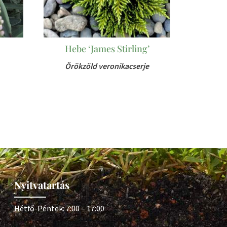
Hebe ‘James Stirling’
Örökzöld veronikacserje
Nyitvatartás
Hétfő-Péntek: 7:00 – 17:00