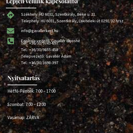
Lépjen velünk kapcsolatba
Székhely: HU 6031, Szentkirály, Béke u. 21.
Telephely: HU 6031, Szentkirály, Lakiteleki út 0291/32 hrsz.
info@gavallerkert.hu
Faiskola vezető: Gavallér Lajosné
Tel.:
+36/30/9743-697
Tel.:
+36/30/9855-458
Telepvezető: Gavallér Ádám
Tel.:
+36/30/3698-397
Nyitvatartás
Hétfő-Péntek: 7:00 – 17:00
Szombat: 7:00 – 12:00
Vasárnap: ZÁRVA