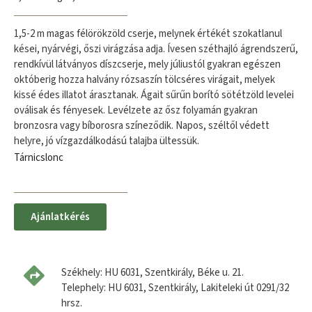
1,5-2 m magas félörökzöld cserje, melynek értékét szokatlanul
kései, nyárvégi, őszi virágzása adja. Ívesen széthajló ágrendszerű,
rendkívül látványos díszcserje, mely júliustól gyakran egészen
októberig hozza halvány rózsaszín tölcséres virágait, melyek
kissé édes illatot árasztanak. Ágait sűrűn borító sötétzöld levelei
oválisak és fényesek. Levélzete az ősz folyamán gyakran
bronzosra vagy bíborosra színeződik. Napos, széltől védett
helyre, jó vízgazdálkodású talajba ültessük.
Tárnicslonc
Ajánlatkérés
Székhely: HU 6031, Szentkirály, Béke u. 21.
Telephely: HU 6031, Szentkirály, Lakiteleki út 0291/32
hrsz.