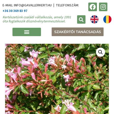
E-MAIL: INFO@GAVALLERKERT.HU | TELEFONSZÁM:
+36 30 369 83 97
Kertészetünk családi vállalkozás, amely 1991
óta foglalkozik dísznövénytermesztéssel.
SZAKÉRTŐI TANÁCSADÁS