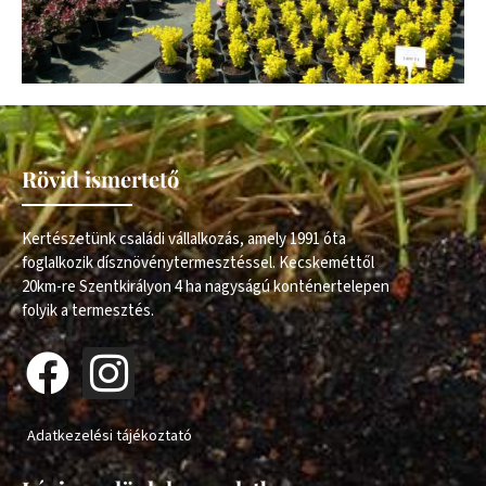
Rövid ismertető
Kertészetünk családi vállalkozás, amely 1991 óta
foglalkozik dísznövénytermesztéssel. Kecskeméttől
20km-re Szentkirályon 4 ha nagyságú konténertelepen
folyik a termesztés.
Adatkezelési tájékoztató