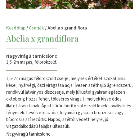
Kezdőlap
/
Cserjék
/ Abelia x grandiflora
Abelia x grandiflora
Nagyvirágú tárnicslonc
1,5-2m magas, félörökzöld.
1,5-2 m magas félörökzöld cserje, melynek értékét szokatlanul
kései, nyárvégi, őszi virágzása adja. Ívesen széthajló ágrendszerű,
rendkívül látványos díszcserje, mely júliustól gyakran egészen
októberig hozza fehér, tölcséres virágait, melyek kissé édes
illatot árasztanak. Ágait sűrűn borító sötétzöld levelei oválisak és
fényesek. Levélzete az ősz folyamán gyakran bronzosra vagy
bíborosra színeződik. Napos, széltől védett helyre, jó
vízgazdálkodású talajba ültessük.
Nagyvirágú tárnicslonc