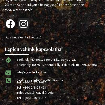
20km-re Szentkirályon 4 ha nagyságú konténertelepen
folyik a termesztés.
Adatkezelési tájékoztató
Lépjen velünk kapcsolatba
Székhely: HU 6031, Szentkirály, Béke u. 21.
Telephely: HU 6031, Szentkirály, Lakiteleki út 0291/32 hrsz.
info@gavallerkert.hu
Faiskola vezető: Gavallér Lajosné
Tel.:
+36/30/9743-697
Tel.:
+36/30/9855-458
Telepvezető: Gavallér Ádám
Tel.:
+36/30/3698-397