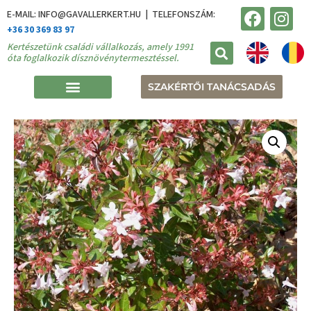
E-MAIL: INFO@GAVALLERKERT.HU | TELEFONSZÁM:
+36 30 369 83 97
Kertészetünk családi vállalkozás, amely 1991
óta foglalkozik dísznövénytermesztéssel.
SZAKÉRTŐI TANÁCSADÁS