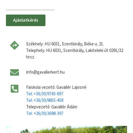
Ajánlatkérés
Székhely: HU 6031, Szentkirály, Béke u. 21.
Telephely: HU 6031, Szentkirály, Lakiteleki út 0291/32
hrsz.
info@gavallerkert.hu
Faiskola vezető: Gavallér Lajosné
Tel: +36/30/9743-697
Tel: +36/30/9855-458
Telepvezető: Gavallér Ádám
Tel: +36/30/3698-397