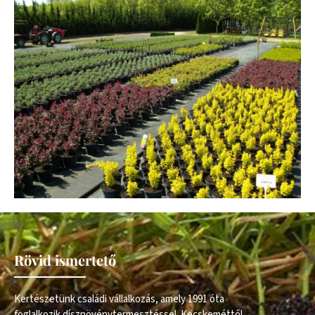
Rövid ismertető
Kertészetünk családi vállalkozás, amely 1991 óta
foglalkozik dísznövénytermesztéssel. Kecskeméttől