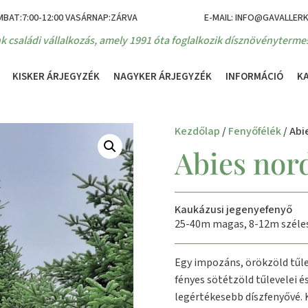
MBAT:7:00-12:00 VASÁRNAP:ZÁRVA
E-MAIL: INFO@GAVALLER
k családi vállalkozás, amely 1991 óta foglalkozik dísznövénytermes
KISKER ÁRJEGYZÉK
NAGYKER ÁRJEGYZÉK
INFORMÁCIÓ
K
Kezdőlap
/
Fenyőfélék
/ Ab
Abies no
Kaukázusi jegenyefenyő
25-40m magas, 8-12m széles
Egy impozáns, örökzöld tűle
fényes sötétzöld tűlevelei é
legértékesebb díszfenyővé. 