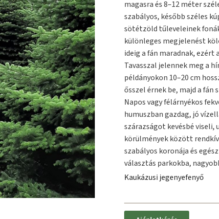
magasra és 8–12 méter széles
szabályos, később széles kú
sötétzöld tűleveleinek foná
különleges megjelenést köl
ideig a fán maradnak, ezért a
Tavasszal jelennek meg a hí
példányokon 10–20 cm hosszú
ősszel érnek be, majd a fán 
Napos vagy félárnyékos fekv
humuszban gazdag, jó vízellá
szárazságot kevésbé viseli,
körülmények között rendkív
szabályos koronája és egész 
választás parkokba, nagyobb
Kaukázusi jegenyefenyő