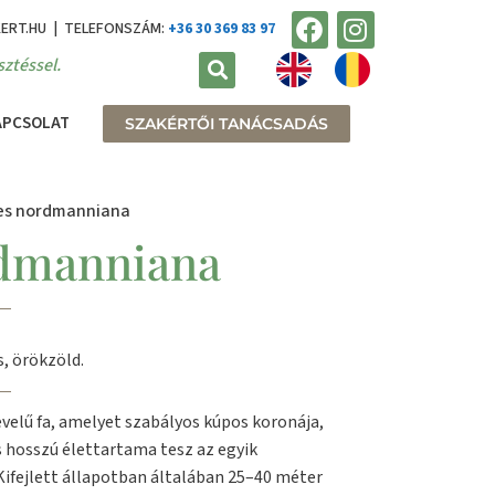
KERT.HU | TELEFONSZÁM:
+36 30 369 83 97
ztéssel.
APCSOLAT
SZAKÉRTŐI TANÁCSADÁS
ies nordmanniana
rdmanniana
, örökzöld.
velű fa, amelyet szabályos kúpos koronája,
s hosszú élettartama tesz az egyik
Kifejlett állapotban általában 25–40 méter