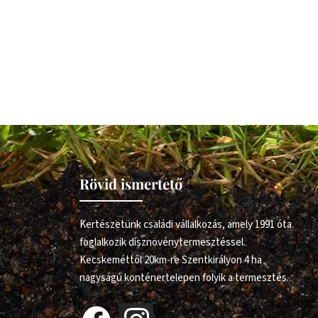
Rövid ismertető
Kertészetünk családi vállalkozás, amely 1991 óta
foglalkozik dísznövénytermesztéssel.
Kecskeméttől 20km-re Szentkirályon 4 ha
nagyságú konténertelepen folyik a termesztés.