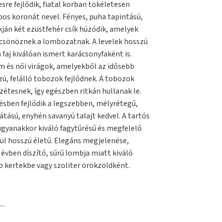
re fejlődik, fiatal korban tökéletesen
pos koronát nevel. Fényes, puha tapintású,
kján két ezüstfehér csík húzódik, amelyek
csönöznek a lombozatnak. A levelek hosszú
 faj kiválóan ismert karácsonyfaként is.
m és női virágok, amelyekből az idősebb
, felálló tobozok fejlődnek. A tobozok
szétesnek, így egészben ritkán hullanak le.
ésben fejlődik a legszebben, mélyrétegű,
tású, enyhén savanyú talajt kedvel. A tartós
 ugyanakkor kiváló fagytűrésű és megfelelő
ül hosszú életű. Elegáns megjelenése,
évben díszítő, sűrű lombja miatt kiváló
 kertekbe vagy szoliter örökzöldként.