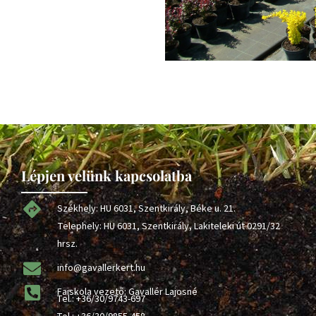
Lépjen velünk kapcsolatba
Székhely: HU 6031, Szentkirály, Béke u. 21.
Telephely: HU 6031, Szentkirály, Lakiteleki út 0291/32
hrsz.
info@gavallerkert.hu
Faiskola vezető: Gavallér Lajosné
Tel.:
+36/30/9743-697