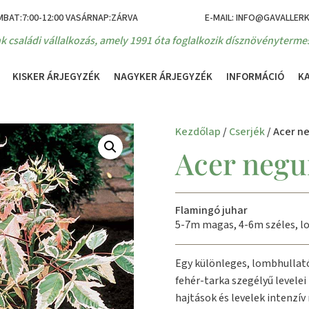
MBAT:7:00-12:00 VASÁRNAP:ZÁRVA
E-MAIL: INFO@GAVALLER
k családi vállalkozás, amely 1991 óta foglalkozik dísznövénytermes
KISKER ÁRJEGYZÉK
NAGYKER ÁRJEGYZÉK
INFORMÁCIÓ
K
Kezdőlap
/
Cserjék
/ Acer n
Acer negu
Flamingó juhar
5-7m magas, 4-6m széles, l
Egy különleges, lombhullató
fehér-tarka szegélyű levelei
hajtások és levelek intenzí