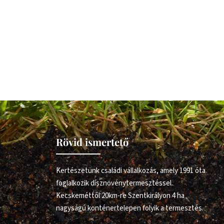
Rövid ismertető
Kertészetünk családi vállalkozás, amely 1991 óta
foglalkozik dísznövénytermesztéssel.
Kecskeméttől 20km-re Szentkirályon 4 ha
nagyságú konténertelepen folyik a termesztés.