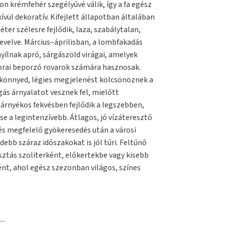
n krémfehér szegélyűvé válik, így a fa egész
vül dekoratív. Kifejlett állapotban általában
er szélesre fejlődik, laza, szabálytalan,
evelve. Március–áprilisban, a lombfakadás
yílnak apró, sárgászöld virágai, amelyek
 korai beporzó rovarok számára hasznosak.
i könnyed, légies megjelenést kölcsönöznek a
gás árnyalatot vesznek fel, mielőtt
lárnyékos fekvésben fejlődik a legszebben,
e a legintenzívebb. Átlagos, jó vízáteresztő
k, és megfelelő gyökeresedés után a városi
debb száraz időszakokat is jól tűri. Feltűnő
sztás szoliterként, előkertekbe vagy kisebb
ént, ahol egész szezonban világos, színes