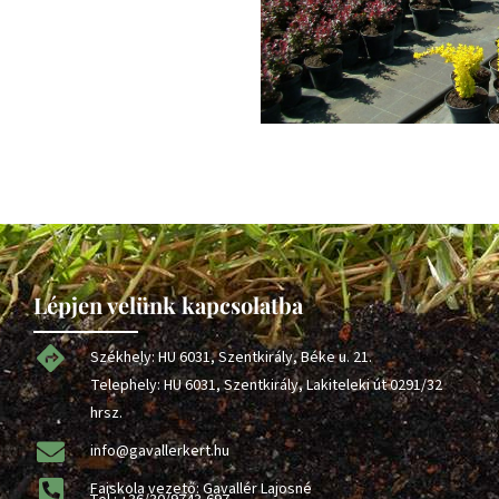
Lépjen velünk kapcsolatba
Székhely: HU 6031, Szentkirály, Béke u. 21.
Telephely: HU 6031, Szentkirály, Lakiteleki út 0291/32
hrsz.
info@gavallerkert.hu
Faiskola vezető: Gavallér Lajosné