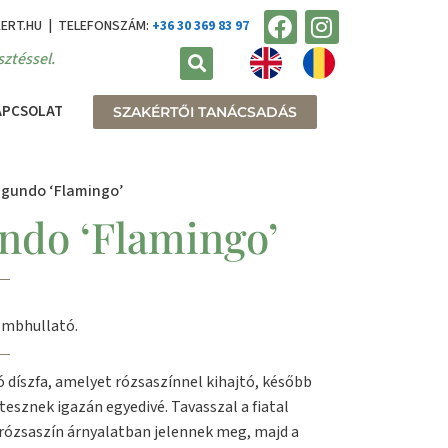
KERT.HU | TELEFONSZÁM:
+36 30 369 83 97
ztéssel.
APCSOLAT
SZAKÉRTŐI TANÁCSADÁS
egundo ‘Flamingo’
ndo ‘Flamingo’
ombhullató.
 díszfa, amelyet rózsaszínnel kihajtó, később
 tesznek igazán egyedivé. Tavasszal a fiatal
v rózsaszín árnyalatban jelennek meg, majd a