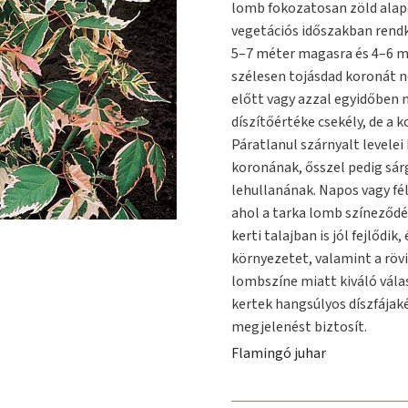
lomb fokozatosan zöld alapo
vegetációs időszakban rendkí
5–7 méter magasra és 4–6 mét
szélesen tojásdad koronát n
előtt vagy azzal egyidőben n
díszítőértéke csekély, de a
Páratlanul szárnyalt levele
koronának, ősszel pedig sár
lehullanának. Napos vagy fé
ahol a tarka lomb színeződés
kerti talajban is jól fejlődi
környezetet, valamint a rövi
lombszíne miatt kiváló vála
kertek hangsúlyos díszfájak
megjelenést biztosít.
Flamingó juhar