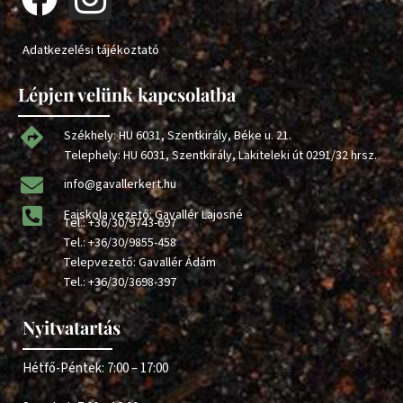
Adatkezelési tájékoztató
Lépjen velünk kapcsolatba
Székhely: HU 6031, Szentkirály, Béke u. 21.
Telephely: HU 6031, Szentkirály, Lakiteleki út 0291/32 hrsz.
info@gavallerkert.hu
Faiskola vezető: Gavallér Lajosné
Tel.:
+36/30/9743-697
Tel.:
+36/30/9855-458
Telepvezető: Gavallér Ádám
Tel.:
+36/30/3698-397
Nyitvatartás
Hétfő-Péntek: 7:00 – 17:00