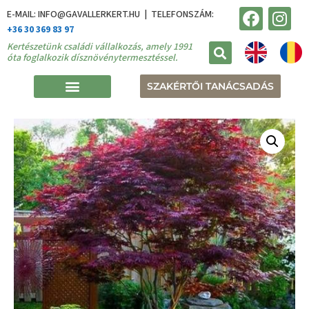
E-MAIL: INFO@GAVALLERKERT.HU | TELEFONSZÁM:
+36 30 369 83 97
Kertészetünk családi vállalkozás, amely 1991
óta foglalkozik dísznövénytermesztéssel.
SZAKÉRTŐI TANÁCSADÁS