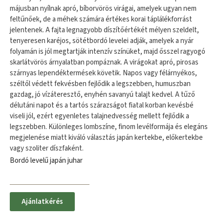
májusban nyílnak apró, bíborvörös virágai, amelyek ugyan nem
feltűnőek, de a méhek számára értékes korai táplálékforrást
jelentenek. A fajta legnagyobb díszítőértékét mélyen szeldelt,
tenyeresen karéjos, sötétbordó levelei adják, amelyek a nyár
folyamán is jól megtartják intenzív színüket, majd ősszel ragyogó
skarlátvörös árnyalatban pompáznak. A virágokat apró, pirosas
szárnyas lependéktermések követik. Napos vagy félárnyékos,
széltől védett fekvésben fejlődik a legszebben, humuszban
gazdag, jó vízáteresztő, enyhén savanyú talajt kedvel. A tűző
délutáni napot és a tartós szárazságot fiatal korban kevésbé
viseli jól, ezért egyenletes talajnedvesség mellett fejlődik a
legszebben. Különleges lombszíne, finom levélformája és elegáns
megjelenése miatt kiváló választás japán kertekbe, előkertekbe
vagy szoliter díszfaként.
Bordó levelű japán juhar
Ajánlatkérés