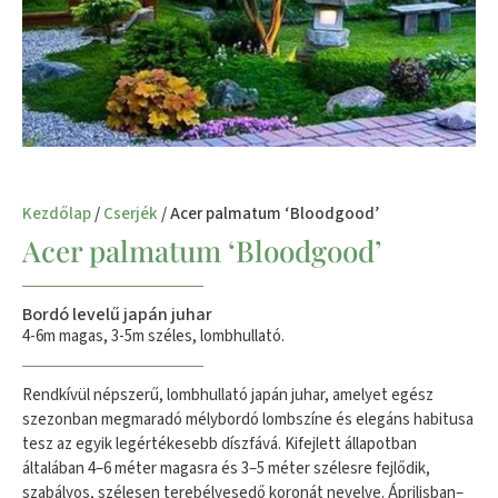
Kezdőlap
/
Cserjék
/ Acer palmatum ‘Bloodgood’
Acer palmatum ‘Bloodgood’
Bordó levelű japán juhar
4-6m magas, 3-5m széles, lombhullató.
Rendkívül népszerű, lombhullató japán juhar, amelyet egész
szezonban megmaradó mélybordó lombszíne és elegáns habitusa
tesz az egyik legértékesebb díszfává. Kifejlett állapotban
általában 4–6 méter magasra és 3–5 méter szélesre fejlődik,
szabályos, szélesen terebélyesedő koronát nevelve. Áprilisban–