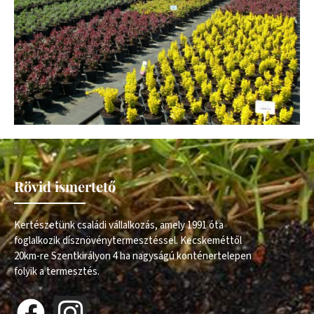
Rövid ismertető
Kertészetünk családi vállalkozás, amely 1991 óta
foglalkozik dísznövénytermesztéssel. Kecskeméttől
20km-re Szentkirályon 4 ha nagyságú konténertelepen
folyik a termesztés.