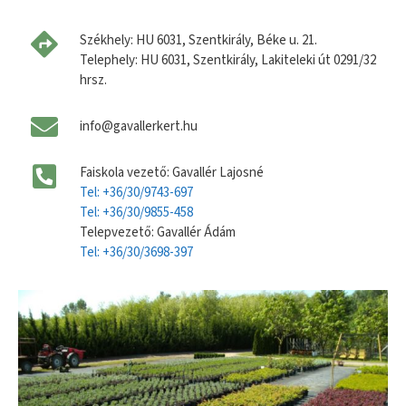
Székhely: HU 6031, Szentkirály, Béke u. 21.
Telephely: HU 6031, Szentkirály, Lakiteleki út 0291/32
hrsz.
info@gavallerkert.hu
Faiskola vezető: Gavallér Lajosné
Tel: +36/30/9743-697
Tel: +36/30/9855-458
Telepvezető: Gavallér Ádám
Tel: +36/30/3698-397