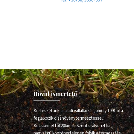
Rövid ismertető
Kertészetünk családi vállalkozás, amely 1991 óta
foglalkozik dísznövénytermesztéssel.
Kecskeméttől 20km-re Szentkirályon 4 ha
nagyságú konténertelepen folyik a termesztés.