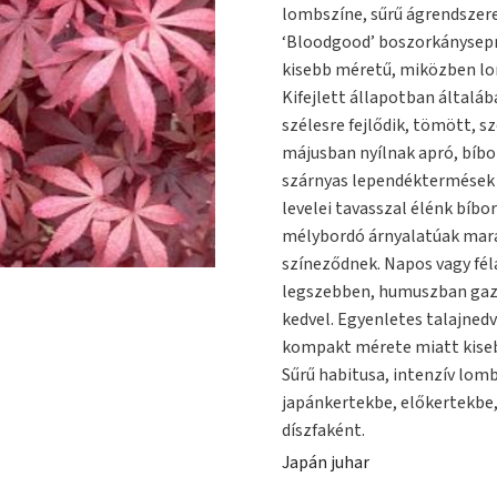
lombszíne, sűrű ágrendszere
‘Bloodgood’ boszorkányseprű
kisebb méretű, miközben lo
Kifejlett állapotban általá
szélesre fejlődik, tömött, sz
májusban nyílnak apró, bíbo
szárnyas lependéktermések 
levelei tavasszal élénk bíbor
mélybordó árnyalatúak mara
színeződnek. Napos vagy félá
legszebben, humuszban gazda
kedvel. Egyenletes talajnedv
kompakt mérete miatt kisebb
Sűrű habitusa, intenzív lomb
japánkertekbe, előkertekbe,
díszfaként.
Japán juhar