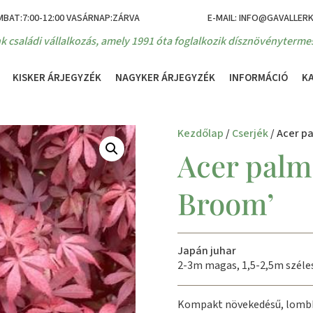
MBAT:7:00-12:00 VASÁRNAP:ZÁRVA
E-MAIL: INFO@GAVALLER
k családi vállalkozás, amely 1991 óta foglalkozik dísznövénytermes
KISKER ÁRJEGYZÉK
NAGYKER ÁRJEGYZÉK
INFORMÁCIÓ
K
Kezdőlap
/
Cserjék
/ Acer p
Acer palm
Broom’
Japán juhar
2-3m magas, 1,5-2,5m széle
Kompakt növekedésű, lombhu