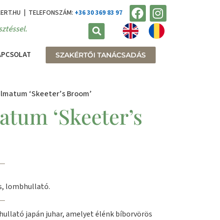
KERT.HU | TELEFONSZÁM:
+36 30 369 83 97
ztéssel.
APCSOLAT
SZAKÉRTŐI TANÁCSADÁS
almatum ‘Skeeter’s Broom’
atum ‘Skeeter’s
s, lombhullató.
llató japán juhar, amelyet élénk bíborvörös