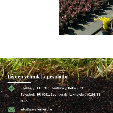
Lépjen velünk kapcsolatba
Székhely: HU 6031, Szentkirály, Béke u. 21.
Telephely: HU 6031, Szentkirály, Lakiteleki út 0291/32
hrsz.
info@gavallerkert.hu