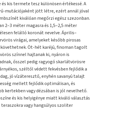
 és kis termete tesz különösen értékessé. A
-mutációjaként jött létre, ezért annál jóval
mbszínét kiválóan megőrzi egész szezonban.
ban 2–3 méter magasra és 1,5–2,5 méter
élesen felálló koronát nevelve. Április–
rvörös virágai, amelyeket később pirosas
követhetnek. Öt-hét karéjú, finoman tagolt
vörös színnel hajtanak ki, nyáron is
dnak, ősszel pedig ragyogó skarlátvörösre
rnyékos, széltől védett fekvésben fejlődik a
g, jó vízáteresztő, enyhén savanyú talajt
esség mellett fejlődik optimálisan, és
 kertekben vagy dézsában is jól nevelhető.
színe és kis helyigénye miatt kiváló választás
 teraszokra vagy hangsúlyos szoliter