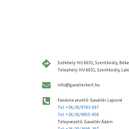
Székhely: HU 6031, Szentkirály, Béke 
Telephely: HU 6031, Szentkirály, Laki
info@gavallerkert.hu
Faiskola vezető: Gavallér Lajosné
Tel: +36/30/9743-697
Tel: +36/30/9855-458
Telepvezető: Gavallér Ádám
Tel: +36/30/3698-397