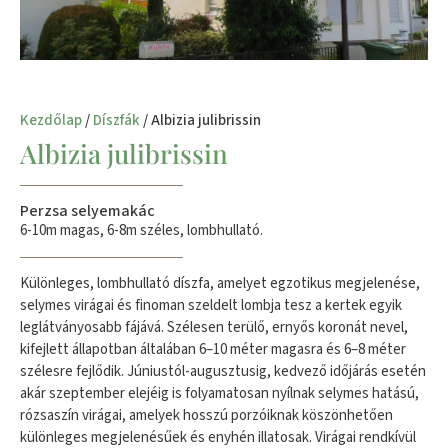
Kezdőlap
/
Díszfák
/ Albizia julibrissin
Albizia julibrissin
Perzsa selyemakác
6-10m magas, 6-8m széles, lombhullató.
Különleges, lombhullató díszfa, amelyet egzotikus megjelenése,
selymes virágai és finoman szeldelt lombja tesz a kertek egyik
leglátványosabb fájává. Szélesen terülő, ernyős koronát nevel,
kifejlett állapotban általában 6–10 méter magasra és 6–8 méter
szélesre fejlődik. Júniustól-augusztusig, kedvező időjárás esetén
akár szeptember elejéig is folyamatosan nyílnak selymes hatású,
rózsaszín virágai, amelyek hosszú porzóiknak köszönhetően
különleges megjelenésűek és enyhén illatosak. Virágai rendkívül