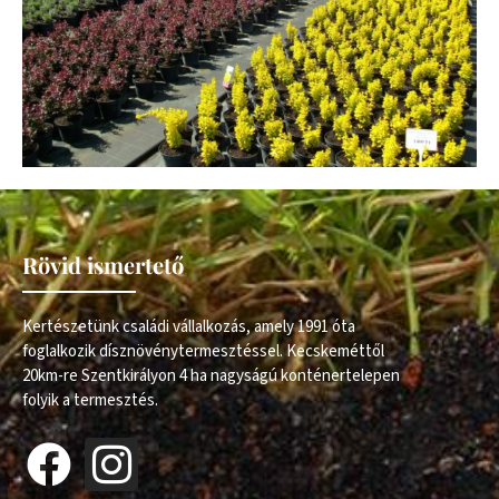
Rövid ismertető
Kertészetünk családi vállalkozás, amely 1991 óta
foglalkozik dísznövénytermesztéssel. Kecskeméttől
20km-re Szentkirályon 4 ha nagyságú konténertelepen
folyik a termesztés.