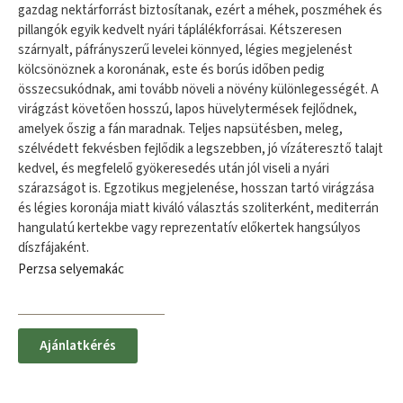
gazdag nektárforrást biztosítanak, ezért a méhek, poszméhek és
pillangók egyik kedvelt nyári táplálékforrásai. Kétszeresen
szárnyalt, páfrányszerű levelei könnyed, légies megjelenést
kölcsönöznek a koronának, este és borús időben pedig
összecsukódnak, ami tovább növeli a növény különlegességét. A
virágzást követően hosszú, lapos hüvelytermések fejlődnek,
amelyek őszig a fán maradnak. Teljes napsütésben, meleg,
szélvédett fekvésben fejlődik a legszebben, jó vízáteresztő talajt
kedvel, és megfelelő gyökeresedés után jól viseli a nyári
szárazságot is. Egzotikus megjelenése, hosszan tartó virágzása
és légies koronája miatt kiváló választás szoliterként, mediterrán
hangulatú kertekbe vagy reprezentatív előkertek hangsúlyos
díszfájaként.
Perzsa selyemakác
Ajánlatkérés