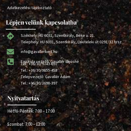
Adatkezelési tájékoztató
Lépjen velünk kapcsolatba
Székhely: HU 6031, Szentkirály, Béke u. 21.
Telephely: HU 6031, Szentkirály, Lakiteleki út 0291/32 hrsz.
info@gavallerkert.hu
Faiskola vezető: Gavallér Lajosné
Tel.:
+36/30/9743-697
Tel.:
+36/30/9855-458
Telepvezető: Gavallér Ádám
Tel.:
+36/30/3698-397
Nyitvatartás
Hétfő-Péntek: 7:00 – 17:00
Szombat: 7:00 – 12:00