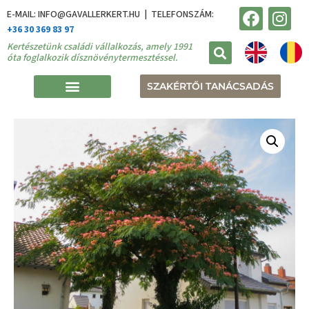
E-MAIL: INFO@GAVALLERKERT.HU | TELEFONSZÁM:
+36 30 369 83 97
Kertészetünk családi vállalkozás, amely 1991
óta foglalkozik dísznövénytermesztéssel.
SZAKÉRTŐI TANÁCSADÁS