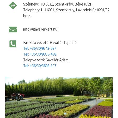
Székhely: HU 6031, Szentkirály, Béke u. 21.
Telephely: HU 6031, Szentkirály, Lakiteleki út 0291/32
hrsz.
info@gavallerkert.hu
Faiskola vezető: Gavallér Lajosné
Tel: +36/30/9743-697
Tel: +36/30/9855-458
Telepvezető: Gavallér Ádám
Tel: +36/30/3698-397