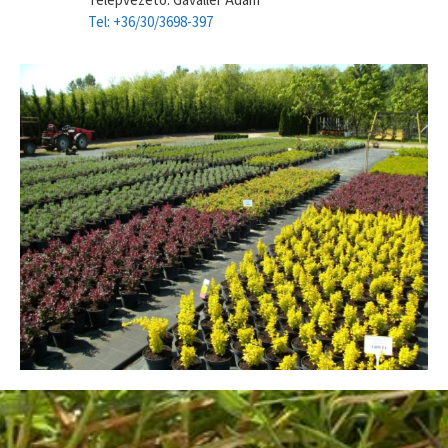
Telepvezető: Gavallér Ádám
Tel: +36/30/3698-397