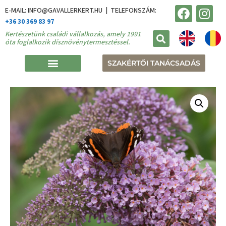
E-MAIL: INFO@GAVALLERKERT.HU | TELEFONSZÁM:
+36 30 369 83 97
Kertészetünk családi vállalkozás, amely 1991
óta foglalkozik dísznövénytermesztéssel.
SZAKÉRTŐI TANÁCSADÁS