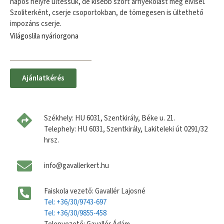
napos helyre ültessük, de kisebb szórt árnyékolást még elvisel.
Szoliterként, cserje csoportokban, de tömegesen is ültethető
impozáns cserje.
Világoslila nyáriorgona
Ajánlatkérés
Székhely: HU 6031, Szentkirály, Béke u. 21.
Telephely: HU 6031, Szentkirály, Lakiteleki út 0291/32
hrsz.
info@gavallerkert.hu
Faiskola vezető: Gavallér Lajosné
Tel: +36/30/9743-697
Tel: +36/30/9855-458