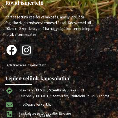
Rövid ismertető
Kertészetünk családi vállalkozás, amely 1991 óta
foglalkozik dísznövénytermesztéssel. Kecskeméttől
20km-re Szentkirályon 4 ha nagyságú konténertelepen
folyik a termesztés.
Adatkezelési tájékoztató
Lépjen velünk kapcsolatba
Székhely: HU 6031, Szentkirály, Béke u. 21.
Telephely: HU 6031, Szentkirály, Lakiteleki út 0291/32 hrsz.
info@gavallerkert.hu
Faiskola vezető: Gavallér Lajosné
Tel.:
+36/30/9743-697