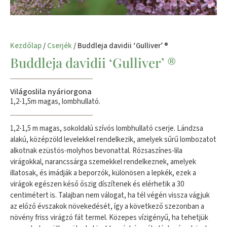
Kezdőlap
/
Cserjék
/ Buddleja davidii ‘Gulliver’ ®
Buddleja davidii ‘Gulliver’ ®
Világoslila nyáriorgona
1,2-1,5m magas, lombhullató.
1,2-1,5 m magas, sokoldalú szívós lombhullató cserje. Lándzsa
alakú, középzöld levelekkel rendelkezik, amelyek sűrű lombozatot
alkotnak ezüstös-molyhos bevonattal. Rózsaszínes-lila
virágokkal, narancssárga szemekkel rendelkeznek, amelyek
illatosak, és imádják a beporzók, különösen a lepkék, ezek a
virágok egészen késő őszig díszítenek és elérhetik a 30
centimétert is. Talajban nem válogat, ha tél végén vissza vágjuk
az előző évszakok növekedését, így a következő szezonban a
növény friss virágzó fát termel. Közepes vízigényű, ha tehetjük