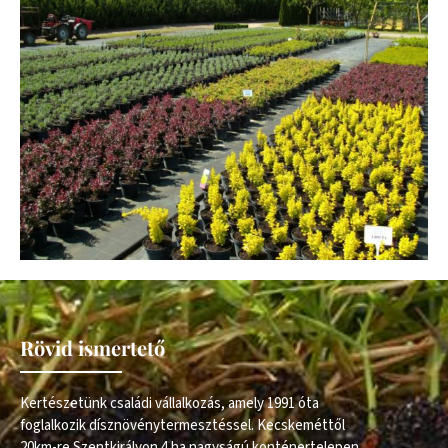
Rövid ismertető
Kertészetünk családi vállalkozás, amely 1991 óta
foglalkozik dísznövénytermesztéssel. Kecskeméttől
20km-re Szentkirályon 4 ha nagyságú konténertelepen