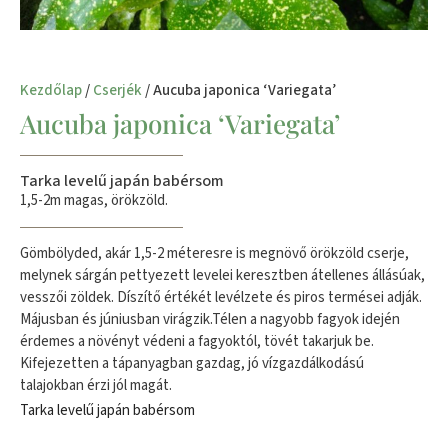
Kezdőlap
/
Cserjék
/ Aucuba japonica ‘Variegata’
Aucuba japonica ‘Variegata’
Tarka levelű japán babérsom
1,5-2m magas, örökzöld.
Gömbölyded, akár 1,5-2 méteresre is megnövő örökzöld cserje,
melynek sárgán pettyezett levelei keresztben átellenes állásúak,
vesszői zöldek. Díszítő értékét levélzete és piros termései adják.
Májusban és júniusban virágzik.Télen a nagyobb fagyok idején
érdemes a növényt védeni a fagyoktól, tövét takarjuk be.
Kifejezetten a tápanyagban gazdag, jó vízgazdálkodású
talajokban érzi jól magát.
Tarka levelű japán babérsom