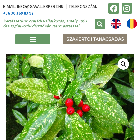
E-MAIL: INFO@GAVALLERKERT.HU | TELEFONSZÁM:
+36 30 369 83 97
Kertészetünk családi vállalkozás, amely 1991
óta foglalkozik dísznövénytermesztéssel.
SZAKÉRTŐI TANÁCSADÁS