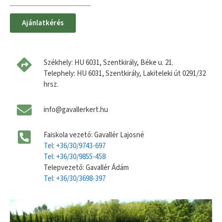
Ajánlatkérés
Székhely: HU 6031, Szentkirály, Béke u. 21.
Telephely: HU 6031, Szentkirály, Lakiteleki út 0291/32
hrsz.
info@gavallerkert.hu
Faiskola vezető: Gavallér Lajosné
Tel: +36/30/9743-697
Tel: +36/30/9855-458
Telepvezető: Gavallér Ádám
Tel: +36/30/3698-397