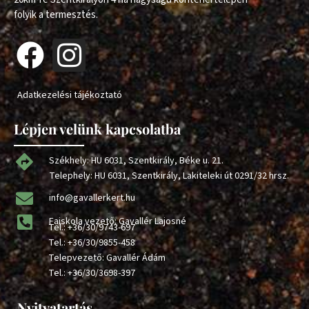
folyik a termesztés.
Adatkezelési tájékoztató
Lépjen velünk kapcsolatba
Székhely: HU 6031, Szentkirály, Béke u. 21.
Telephely: HU 6031, Szentkirály, Lakiteleki út 0291/32 hrsz.
info@gavallerkert.hu
Faiskola vezető: Gavallér Lajosné
Tel.:
+36/30/9743-697
Tel.:
+36/30/9855-458
Telepvezető: Gavallér Ádám
Tel.:
+36/30/3698-397
Nyitvatartás