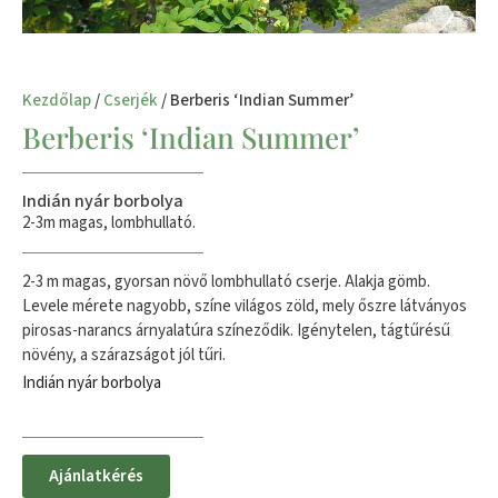
Kezdőlap
/
Cserjék
/ Berberis ‘Indian Summer’
Berberis ‘Indian Summer’
Indián nyár borbolya
2-3m magas, lombhullató.
2-3 m magas, gyorsan növő lombhullató cserje. Alakja gömb.
Levele mérete nagyobb, színe világos zöld, mely őszre látványos
pirosas-narancs árnyalatúra színeződik. Igénytelen, tágtűrésű
növény, a szárazságot jól tűri.
Indián nyár borbolya
Ajánlatkérés