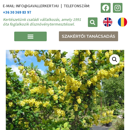
E-MAIL: INFO@GAVALLERKERT.HU | TELEFONSZÁM:
+36 30 369 83 97
Kertészetünk családi vállalkozás, amely 1991
óta foglalkozik dísznövénytermesztéssel.
SZAKÉRTŐI TANÁCSADÁS