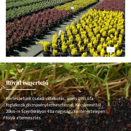
Rövid ismertető
Kertészetünk családi vállalkozás, amely 1991 óta
foglalkozik dísznövénytermesztéssel. Kecskeméttől
20km-re Szentkirályon 4 ha nagyságú konténertelepen
folyik a termesztés.