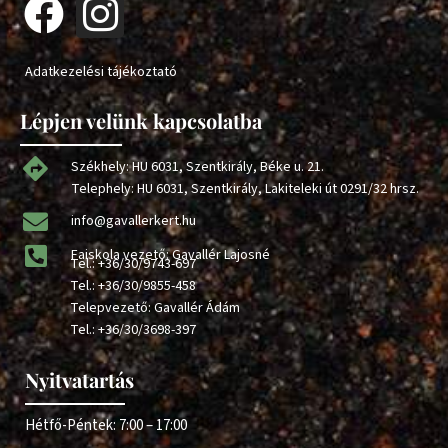
Adatkezelési tájékoztató
Lépjen velünk kapcsolatba
Székhely: HU 6031, Szentkirály, Béke u. 21.
Telephely: HU 6031, Szentkirály, Lakiteleki út 0291/32 hrsz.
info@gavallerkert.hu
Faiskola vezető: Gavallér Lajosné
Tel.:
+36/30/9743-697
Tel.:
+36/30/9855-458
Telepvezető: Gavallér Ádám
Tel.:
+36/30/3698-397
Nyitvatartás
Hétfő-Péntek: 7:00 – 17:00