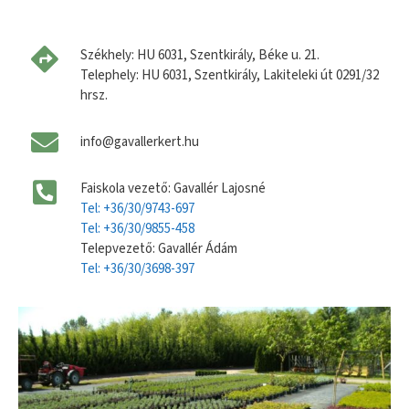
Székhely: HU 6031, Szentkirály, Béke u. 21.
Telephely: HU 6031, Szentkirály, Lakiteleki út 0291/32
hrsz.
info@gavallerkert.hu
Faiskola vezető: Gavallér Lajosné
Tel: +36/30/9743-697
Tel: +36/30/9855-458
Telepvezető: Gavallér Ádám
Tel: +36/30/3698-397