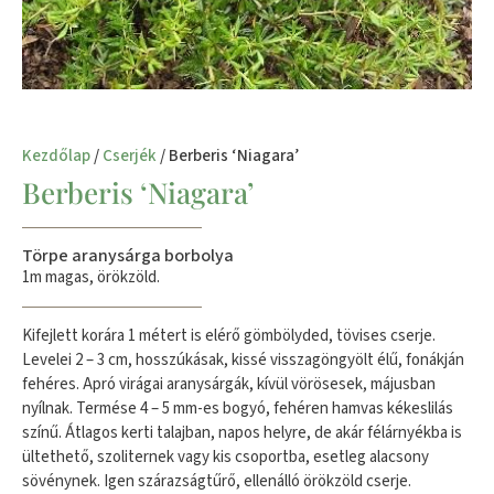
Kezdőlap
/
Cserjék
/ Berberis ‘Niagara’
Berberis ‘Niagara’
Törpe aranysárga borbolya
1m magas, örökzöld.
Kifejlett korára 1 métert is elérő gömbölyded, tövises cserje.
Levelei 2 – 3 cm, hosszúkásak, kissé visszagöngyölt élű, fonákján
fehéres. Apró virágai aranysárgák, kívül vörösesek, májusban
nyílnak. Termése 4 – 5 mm-es bogyó, fehéren hamvas kékeslilás
színű. Átlagos kerti talajban, napos helyre, de akár félárnyékba is
ültethető, szoliternek vagy kis csoportba, esetleg alacsony
sövénynek. Igen szárazságtűrő, ellenálló örökzöld cserje.