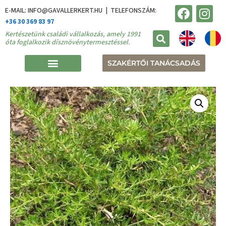
E-MAIL: INFO@GAVALLERKERT.HU | TELEFONSZÁM:
+36 30 369 83 97
Kertészetünk családi vállalkozás, amely 1991
óta foglalkozik dísznövénytermesztéssel.
SZAKÉRTŐI TANÁCSADÁS