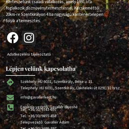
Kertészetünk családi vállalkozás, amely 1991 óta
foglalkozik dísznövénytermesztéssel. Kecskeméttől
20km-re Szentkirályon 4 ha nagyságú konténertelepen
folyik a termesztés.
Adatkezelési tájékoztató
Lépjen velünk kapcsolatba
Székhely: HU 6031, Szentkirály, Béke u. 21.
Telephely: HU 6031, Szentkirály, Lakiteleki út 0291/32 hrsz.
info@gavallerkert.hu
Faiskola vezető: Gavallér Lajosné
Tel.:
+36/30/9743-697
Tel.:
+36/30/9855-458
Telepvezető: Gavallér Ádám
Tel.:
+36/30/3698-397