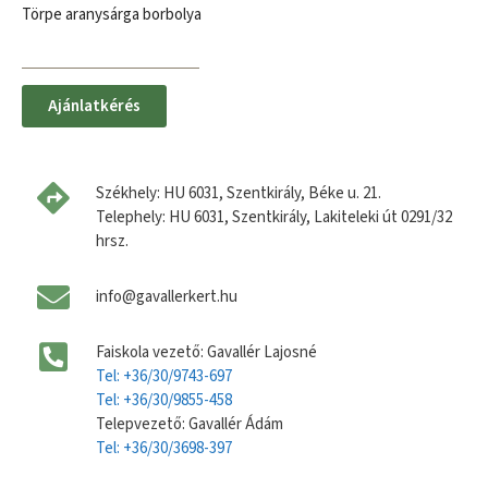
Törpe aranysárga borbolya
Ajánlatkérés
Székhely: HU 6031, Szentkirály, Béke u. 21.
Telephely: HU 6031, Szentkirály, Lakiteleki út 0291/32
hrsz.
info@gavallerkert.hu
Faiskola vezető: Gavallér Lajosné
Tel: +36/30/9743-697
Tel: +36/30/9855-458
Telepvezető: Gavallér Ádám
Tel: +36/30/3698-397