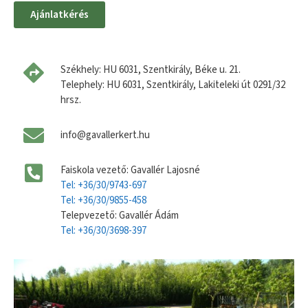
Ajánlatkérés
Székhely: HU 6031, Szentkirály, Béke u. 21.
Telephely: HU 6031, Szentkirály, Lakiteleki út 0291/32
hrsz.
info@gavallerkert.hu
Faiskola vezető: Gavallér Lajosné
Tel: +36/30/9743-697
Tel: +36/30/9855-458
Telepvezető: Gavallér Ádám
Tel: +36/30/3698-397