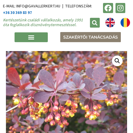
E-MAIL: INFO@GAVALLERKERT.HU | TELEFONSZÁM:
+36 30 369 83 97
Kertészetünk családi vállalkozás, amely 1991
óta foglalkozik dísznövénytermesztéssel.
SZAKÉRTŐI TANÁCSADÁS