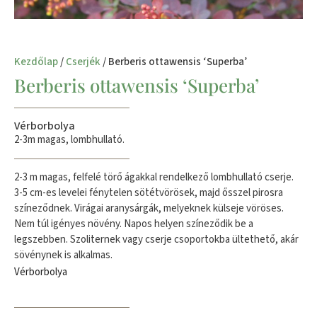
Kezdőlap
/
Cserjék
/ Berberis ottawensis ‘Superba’
Berberis ottawensis ‘Superba’
Vérborbolya
2-3m magas, lombhullató.
2-3 m magas, felfelé törő ágakkal rendelkező lombhullató cserje.
3-5 cm-es levelei fénytelen sötétvörösek, majd ősszel pirosra
színeződnek. Virágai aranysárgák, melyeknek külseje vöröses.
Nem túl igényes növény. Napos helyen színeződik be a
legszebben. Szoliternek vagy cserje csoportokba ültethető, akár
sövénynek is alkalmas.
Vérborbolya