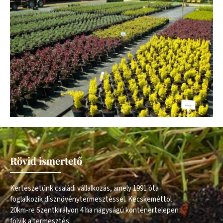
Rövid ismertető
Kertészetünk családi vállalkozás, amely 1991 óta
foglalkozik dísznövénytermesztéssel. Kecskeméttől
20km-re Szentkirályon 4 ha nagyságú konténertelepen
folyik a termesztés.