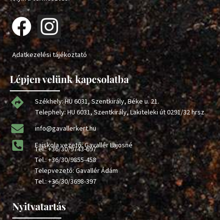
Adatkezelési tájékoztató
Lépjen velünk kapcsolatba
Székhely: HU 6031, Szentkirály, Béke u. 21.
Telephely: HU 6031, Szentkirály, Lakiteleki út 0291/32 hrsz.
info@gavallerkert.hu
Faiskola vezető: Gavallér Lajosné
Tel.:
+36/30/9743-697
Tel.:
+36/30/9855-458
Telepvezető: Gavallér Ádám
Tel.:
+36/30/3698-397
Nyitvatartás