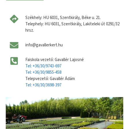
Székhely: HU 6031, Szentkirály, Béke u. 21.
Telephely: HU 6031, Szentkirály, Lakiteleki út 0291/32
hrsz.
info@gavallerkert.hu
Faiskola vezető: Gavallér Lajosné
Tel: +36/30/9743-697
Tel: +36/30/9855-458
Telepvezető: Gavallér Ádám
Tel: +36/30/3698-397