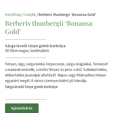
Kezdőlap
/
Cserjék
/ Berberis thunbergii ‘Bonansa Gold’
Berberis thunbergii ‘Bonansa
Gold’
Sárga levelű törpe gömb borbolya
30-50cm magas, lombhullató.
Fényes, lágy, sárga lombú törpecserje, sárga virágokkal. Termését
a madarak kedvelik, szintén fényes és piros színű. Sziklakertekbe,
előkertekbe javasoljuk ültetését. Napos vagy félárnyékos helyen
egyaránt megél. A városi szennyeződést jól tolerálja.
Sárga levelű törpe gömb borbolya
Ajánlatkérés