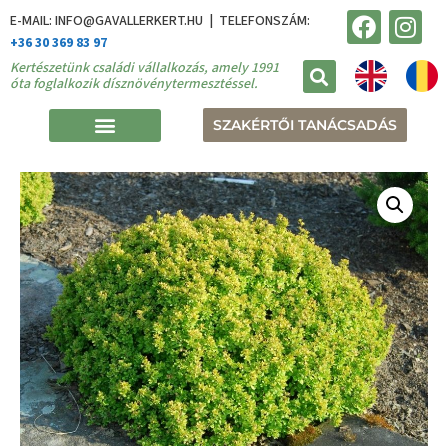
E-MAIL: INFO@GAVALLERKERT.HU | TELEFONSZÁM:
+36 30 369 83 97
Kertészetünk családi vállalkozás, amely 1991
óta foglalkozik dísznövénytermesztéssel.
SZAKÉRTŐI TANÁCSADÁS