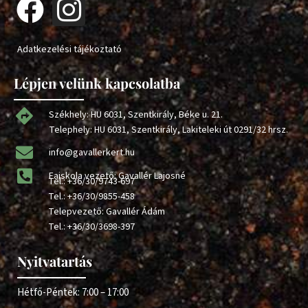
Adatkezelési tájékoztató
Lépjen velünk kapcsolatba
Székhely: HU 6031, Szentkirály, Béke u. 21.
Telephely: HU 6031, Szentkirály, Lakiteleki út 0291/32 hrsz.
info@gavallerkert.hu
Faiskola vezető: Gavallér Lajosné
Tel.:
+36/30/9743-697
Tel.:
+36/30/9855-458
Telepvezető: Gavallér Ádám
Tel.:
+36/30/3698-397
Nyitvatartás
Hétfő-Péntek: 7:00 – 17:00