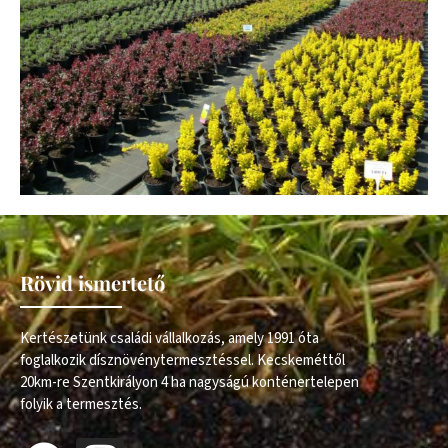
Rövid ismertető
Kertészetünk családi vállalkozás, amely 1991 óta
foglalkozik dísznövénytermesztéssel. Kecskeméttől
20km-re Szentkirályon 4 ha nagyságú konténertelepen
folyik a termesztés.