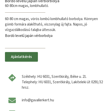
Bordó levelű japán vérborbolya
60-80cm magas, lombhullató.
60-80 cm magas, vörös lombú lombhullató borbolya. Könnyen
gömb formára alakítható, viszonylag új fajta. Napos, jó
vízgazdálkodású talajba ültessük.
Bordó levelű japán vérborbolya
Ajánlatkérés
Székhely: HU 6031, Szentkirály, Béke u. 21.
Telephely: HU 6031, Szentkirály, Lakiteleki út 0291/32
hrsz.
info@gavallerkert.hu