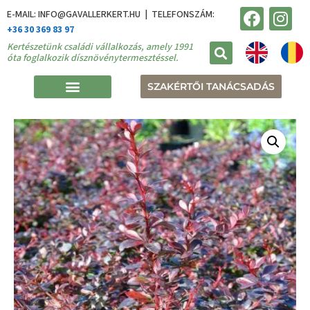
E-MAIL: INFO@GAVALLERKERT.HU | TELEFONSZÁM:
+36 30 369 83 97
Kertészetünk családi vállalkozás, amely 1991
óta foglalkozik dísznövénytermesztéssel.
SZAKÉRTŐI TANÁCSADÁS