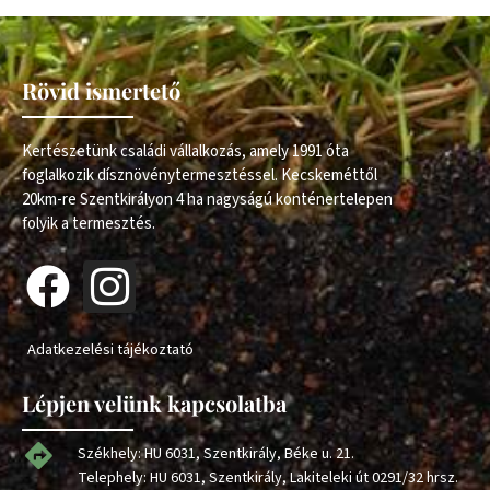
Rövid ismertető
Kertészetünk családi vállalkozás, amely 1991 óta
foglalkozik dísznövénytermesztéssel. Kecskeméttől
20km-re Szentkirályon 4 ha nagyságú konténertelepen
folyik a termesztés.
Adatkezelési tájékoztató
Lépjen velünk kapcsolatba
Székhely: HU 6031, Szentkirály, Béke u. 21.
Telephely: HU 6031, Szentkirály, Lakiteleki út 0291/32 hrsz.