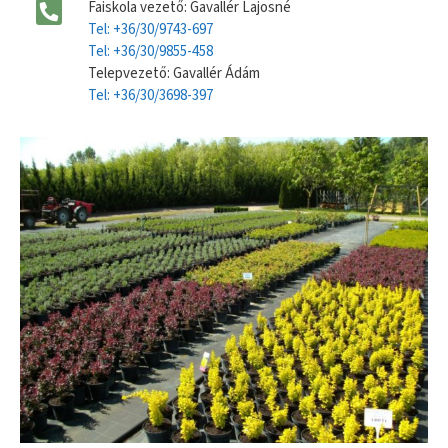
Faiskola vezető: Gavallér Lajosné
Tel: +36/30/9743-697
Tel: +36/30/9855-458
Telepvezető: Gavallér Ádám
Tel: +36/30/3698-397