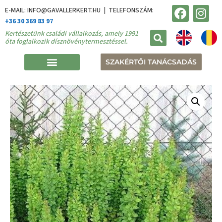
E-MAIL: INFO@GAVALLERKERT.HU | TELEFONSZÁM:
+36 30 369 83 97
Kertészetünk családi vállalkozás, amely 1991
óta foglalkozik dísznövénytermesztéssel.
SZAKÉRTŐI TANÁCSADÁS