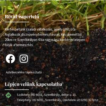
Rövid ismertető
Kertészetünk családi vállalkozás, amely 1991 óta
foglalkozik dísznövénytermesztéssel. Kecskeméttől
20km-re Szentkirályon 4 ha nagyságú konténertelepen
folyik a termesztés.
Adatkezelési tájékoztató
Lépjen velünk kapcsolatba
Székhely: HU 6031, Szentkirály, Béke u. 21.
Telephely: HU 6031, Szentkirály, Lakiteleki út 0291/32 hrsz.