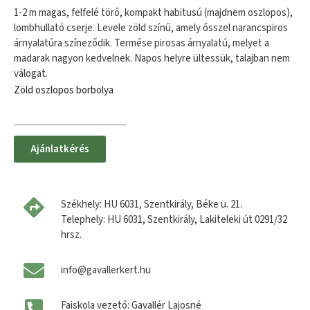
1-2 m magas, felfelé törő, kompakt habitusú (majdnem oszlopos),
lombhullató cserje. Levele zöld színű, amely ősszel narancspiros
árnyalatúra színeződik. Termése pirosas árnyalatú, melyet a
madarak nagyon kedvelnek. Napos helyre ültessük, talajban nem
válogat.
Zöld oszlopos borbolya
Ajánlatkérés
Székhely: HU 6031, Szentkirály, Béke u. 21.
Telephely: HU 6031, Szentkirály, Lakiteleki út 0291/32
hrsz.
info@gavallerkert.hu
Faiskola vezető: Gavallér Lajosné