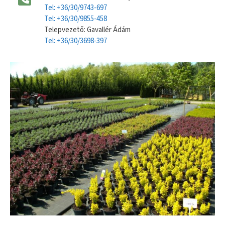
Tel: +36/30/9743-697
Tel: +36/30/9855-458
Telepvezető: Gavallér Ádám
Tel: +36/30/3698-397