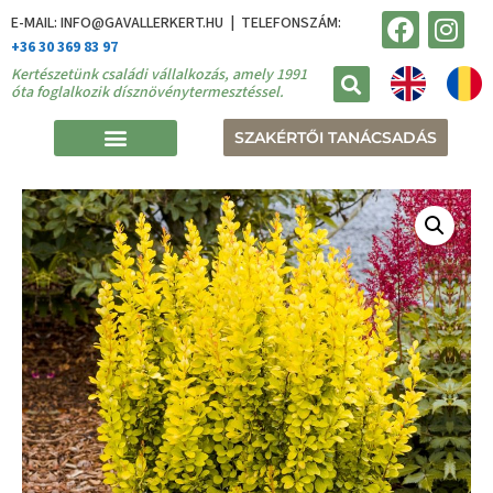
E-MAIL: INFO@GAVALLERKERT.HU | TELEFONSZÁM:
+36 30 369 83 97
Kertészetünk családi vállalkozás, amely 1991
óta foglalkozik dísznövénytermesztéssel.
SZAKÉRTŐI TANÁCSADÁS