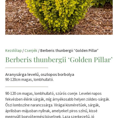
Kezdőlap
/
Cserjék
/ Berberis thunbergii ‘Golden Pillar’
Berberis thunbergii ‘Golden Pillar’
Aranysárga levelű, oszlopos borbolya
90-120cm magas, lombhullató.
90-120 cm magas, lombhullató, szúrós cserje. Levelei napos
fekvésben élénk sárgák, míg árnyékosabb helyen zöldes-sárgák.
Őszi lombszíne narancssárga. Virágai kisméretűek, sárgák,
áprilisban-májusban nyílnak, amelyeket piros színű, kissé
megnyúlt bogyótermési követnek. Laza szerkezetű, jó