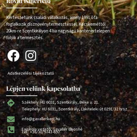
Rövid ismertető
Kertészetünk családi vállalkozás, amely 1991 óta
foglalkozik dísznövénytermesztéssel. Kecskeméttől
20km-re Szentkirályon 4 ha nagyságú konténertelepen
folyik a termesztés.
Adatkezelési tájékoztató
Lépjen velünk kapcsolatba
Székhely: HU 6031, Szentkirály, Béke u. 21.
Telephely: HU 6031, Szentkirály, Lakiteleki út 0291/32 hrsz.
info@gavallerkert.hu
Faiskola vezető: Gavallér Lajosné
Tel.:
+36/30/9743-697