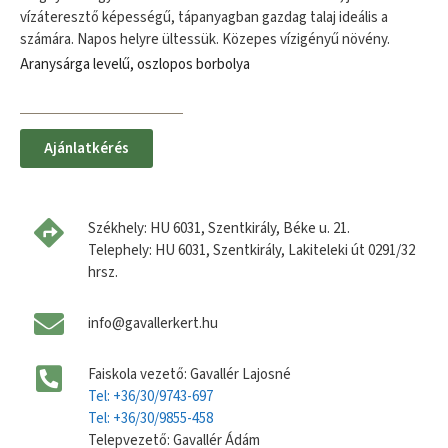
vízáteresztő képességű, tápanyagban gazdag talaj ideális a
számára. Napos helyre ültessük. Közepes vízigényű növény.
Aranysárga levelű, oszlopos borbolya
Ajánlatkérés
Székhely: HU 6031, Szentkirály, Béke u. 21.
Telephely: HU 6031, Szentkirály, Lakiteleki út 0291/32
hrsz.
info@gavallerkert.hu
Faiskola vezető: Gavallér Lajosné
Tel: +36/30/9743-697
Tel: +36/30/9855-458
Telepvezető: Gavallér Ádám