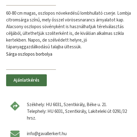
60-80 cm magas, oszlopos növekedésű lombhullató cserje. Lombja
citromsárga színű, mely ősszel vörösesnarancs árnyalatot kap.
Alacsony oszlopos sövényként is használhatjuk térelválasztás
céljából, ültethetjük szoliterként is, de kiválóan alkalmas szikla
kertekben. Napos, de szélvédett helyre, jó
tápanyaggazdálkodású talajba ültessük.
Sárga oszlopos borbolya
Ajánlatkérés
Székhely: HU 6031, Szentkirály, Béke u. 21.
Telephely: HU 6031, Szentkirály, Lakiteleki út 0291/32
hrsz.
info@gavallerkert.hu