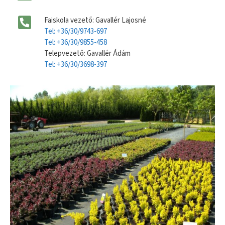
Faiskola vezető: Gavallér Lajosné
Tel: +36/30/9743-697
Tel: +36/30/9855-458
Telepvezető: Gavallér Ádám
Tel: +36/30/3698-397