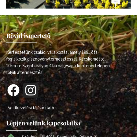
Rövid ismertető
Kertészetünk családi vállalkozás, amely 1991 óta
foglalkozik dísznövénytermesztéssel. Kecskeméttől
20km-re Szentkirályon 4 ha nagyságú konténertelepen
folyik a termesztés.
Adatkezelési tájékoztató
Lépjen velünk kapcsolatba