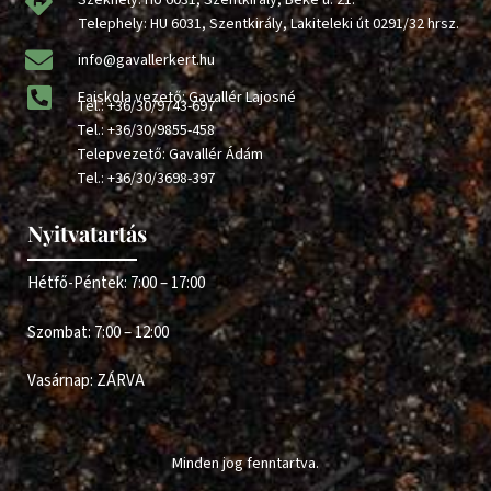
Székhely: HU 6031, Szentkirály, Béke u. 21.
Telephely: HU 6031, Szentkirály, Lakiteleki út 0291/32 hrsz.
info@gavallerkert.hu
Faiskola vezető: Gavallér Lajosné
Tel.:
+36/30/9743-697
Tel.:
+36/30/9855-458
Telepvezető: Gavallér Ádám
Tel.:
+36/30/3698-397
Nyitvatartás
Hétfő-Péntek: 7:00 – 17:00
Szombat: 7:00 – 12:00
Vasárnap: ZÁRVA
Minden jog fenntartva.