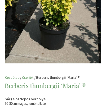
Kezdőlap
/
Cserjék
/ Berberis thunbergii ‘Maria’ ®
Berberis thunbergii ‘Maria’ ®
Sárga oszlopos borbolya
60-80cm magas, lombhullató.