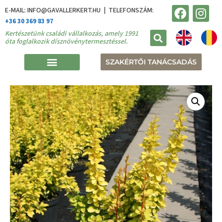
E-MAIL: INFO@GAVALLERKERT.HU | TELEFONSZÁM:
+36 30 369 83 97
Kertészetünk családi vállalkozás, amely 1991
óta foglalkozik dísznövénytermesztéssel.
SZAKÉRTŐI TANÁCSADÁS