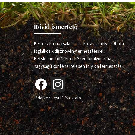
Rövid ismertető
Kertészetünk családi vállalkozás, amely 1991 óta
foglalkozik dísznövénytermesztéssel.
Kecskeméttől 20km-re Szentkirályon 4 ha
nagyságú konténertelepen folyik a termesztés.
Adatkezelési tájékoztató