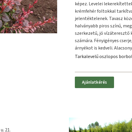
képez. Levelei lekerekítette
krémfehér foltokkal tarkítva
jelentéktelenek. Tavasz köz
halványabb piros színű, me
szerkezetű, jó vízáteresztő 
számára. Fényigényes cserje,
árnyékot is kedveli. Alacson
Tarkalevelű oszlopos borbo
Ajánlatkérés
u. 21.