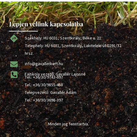
Lépjen velünk kapcsolatba
Székhely: HU 6031, Szentkirály, Béke u. 21.
Telephely: HU 6031, Szentkirály, Lakiteleki út 0291/32
hrsz.
info@gavallerkert.hu
Faiskola vezető: Gavallér Lajosné
Tel.:
+36/30/9743-697
Tel.:
+36/30/9855-458
Telepvezető: Gavallér Ádám
Tel.:
+36/30/3698-397
Minden jog fenntartva.