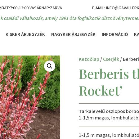
MBAT:7:00-12:00 VASÁRNAP:ZÁRVA
E-MAIL: INFO@GAVALLER
k családi vállalkozás, amely 1991 óta foglalkozik dísznövénytermes
KISKER ÁRJEGYZÉK
NAGYKER ÁRJEGYZÉK
INFORMÁCIÓ
K
Kezdőlap
/
Cserjék
/ Berberi
Berberis t
Rocket’
Tarkalevelű oszlopos borbo
1-1,5m magas, lombhullató
1-1,5 m magas, lombhullató, 