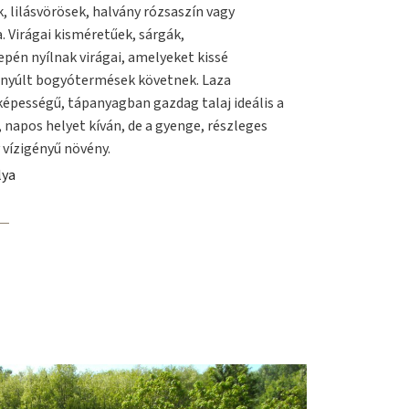
k, lilásvörösek, halvány rózsaszín vagy
. Virágai kisméretűek, sárgák,
epén nyílnak virágai, amelyeket kissé
gnyúlt bogyótermések követnek. Laza
képességű, tápanyagban gazdag talaj ideális a
 napos helyet kíván, de a gyenge, részleges
y vízigényű növény.
lya