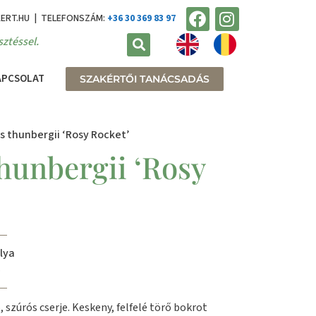
KERT.HU | TELEFONSZÁM:
+36 30 369 83 97
ztéssel.
APCSOLAT
SZAKÉRTŐI TANÁCSADÁS
s thunbergii ‘Rosy Rocket’
hunbergii ‘Rosy
lya
.
szúrós cserje. Keskeny, felfelé törő bokrot