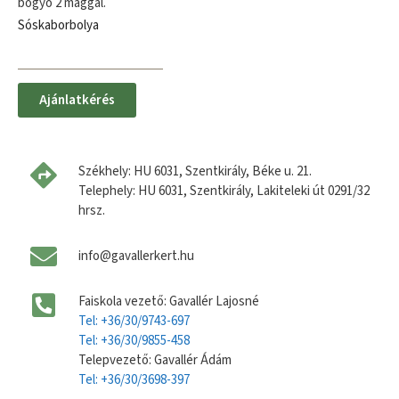
bogyó 2 maggal.
Sóskaborbolya
Ajánlatkérés
Székhely: HU 6031, Szentkirály, Béke u. 21.
Telephely: HU 6031, Szentkirály, Lakiteleki út 0291/32
hrsz.
info@gavallerkert.hu
Faiskola vezető: Gavallér Lajosné
Tel: +36/30/9743-697
Tel: +36/30/9855-458
Telepvezető: Gavallér Ádám
Tel: +36/30/3698-397