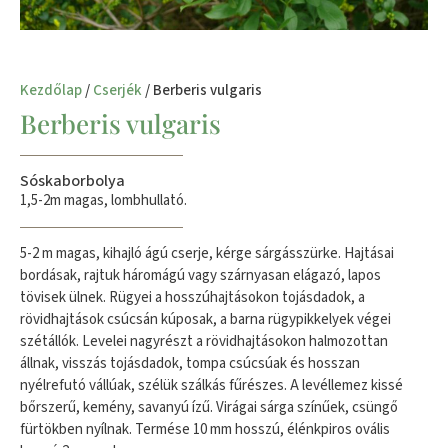
Kezdőlap
/
Cserjék
/ Berberis vulgaris
Berberis vulgaris
Sóskaborbolya
1,5-2m magas, lombhullató.
5-2 m magas, kihajló ágú cserje, kérge sárgásszürke. Hajtásai
bordásak, rajtuk háromágú vagy szárnyasan elágazó, lapos
tövisek ülnek. Rügyei a hosszúhajtásokon tojásdadok, a
rövidhajtások csúcsán kúposak, a barna rügypikkelyek végei
szétállók. Levelei nagyrészt a rövidhajtásokon halmozottan
állnak, visszás tojásdadok, tompa csúcsúak és hosszan
nyélrefutó vállúak, szélük szálkás fűrészes. A levéllemez kissé
bőrszerű, kemény, savanyú ízű. Virágai sárga színűek, csüngő
fürtökben nyílnak. Termése 10 mm hosszú, élénkpiros ovális