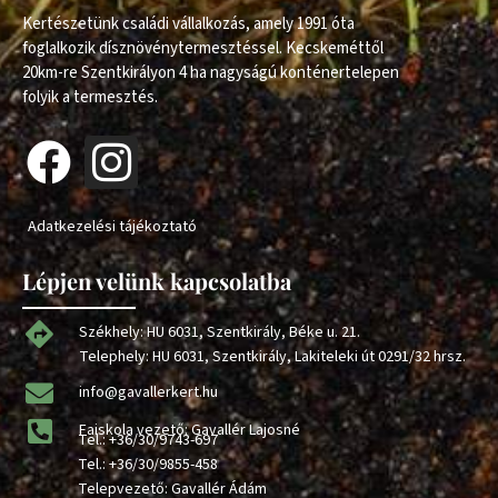
Kertészetünk családi vállalkozás, amely 1991 óta
foglalkozik dísznövénytermesztéssel. Kecskeméttől
20km-re Szentkirályon 4 ha nagyságú konténertelepen
folyik a termesztés.
Adatkezelési tájékoztató
Lépjen velünk kapcsolatba
Székhely: HU 6031, Szentkirály, Béke u. 21.
Telephely: HU 6031, Szentkirály, Lakiteleki út 0291/32 hrsz.
info@gavallerkert.hu
Faiskola vezető: Gavallér Lajosné
Tel.:
+36/30/9743-697
Tel.:
+36/30/9855-458
Telepvezető: Gavallér Ádám