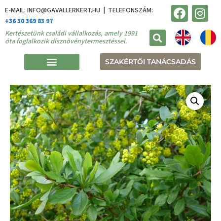
E-MAIL: INFO@GAVALLERKERT.HU | TELEFONSZÁM:
+36 30 369 83 97
Kertészetünk családi vállalkozás, amely 1991
óta foglalkozik dísznövénytermesztéssel.
SZAKÉRTŐI TANÁCSADÁS