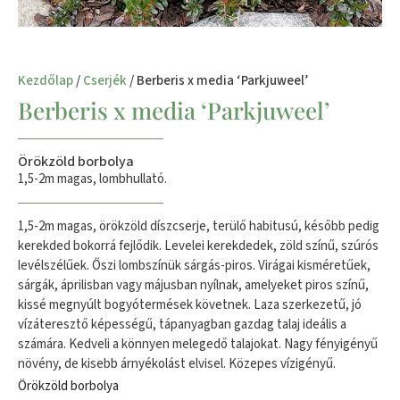
Kezdőlap
/
Cserjék
/ Berberis x media ‘Parkjuweel’
Berberis x media ‘Parkjuweel’
Örökzöld borbolya
1,5-2m magas, lombhullató.
1,5-2m magas, örökzöld díszcserje, terülő habitusú, később pedig
kerekded bokorrá fejlődik. Levelei kerekdedek, zöld színű, szúrós
levélszélűek. Őszi lombszínük sárgás-piros. Virágai kisméretűek,
sárgák, áprilisban vagy májusban nyílnak, amelyeket piros színű,
kissé megnyúlt bogyótermések követnek. Laza szerkezetű, jó
vízáteresztő képességű, tápanyagban gazdag talaj ideális a
számára. Kedveli a könnyen melegedő talajokat. Nagy fényigényű
növény, de kisebb árnyékolást elvisel. Közepes vízigényű.
Örökzöld borbolya