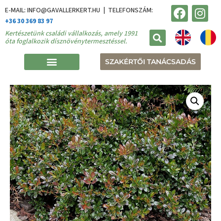
E-MAIL: INFO@GAVALLERKERT.HU | TELEFONSZÁM:
+36 30 369 83 97
Kertészetünk családi vállalkozás, amely 1991
óta foglalkozik dísznövénytermesztéssel.
SZAKÉRTŐI TANÁCSADÁS