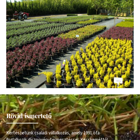
Rövid ismertető
Kertészetünk családi vállalkozás, amely 1991 óta
foglalkozik dísznövénytermesztéssel. Kecskeméttől