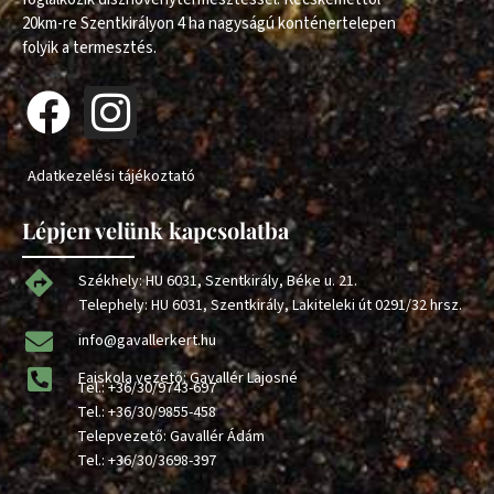
20km-re Szentkirályon 4 ha nagyságú konténertelepen
folyik a termesztés.
Adatkezelési tájékoztató
Lépjen velünk kapcsolatba
Székhely: HU 6031, Szentkirály, Béke u. 21.
Telephely: HU 6031, Szentkirály, Lakiteleki út 0291/32 hrsz.
info@gavallerkert.hu
Faiskola vezető: Gavallér Lajosné
Tel.:
+36/30/9743-697
Tel.:
+36/30/9855-458
Telepvezető: Gavallér Ádám
Tel.:
+36/30/3698-397