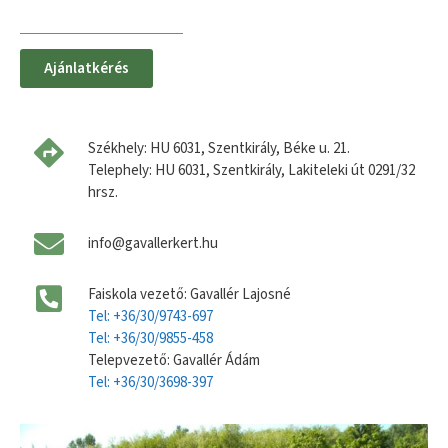
Ajánlatkérés
Székhely: HU 6031, Szentkirály, Béke u. 21.
Telephely: HU 6031, Szentkirály, Lakiteleki út 0291/32
hrsz.
info@gavallerkert.hu
Faiskola vezető: Gavallér Lajosné
Tel: +36/30/9743-697
Tel: +36/30/9855-458
Telepvezető: Gavallér Ádám
Tel: +36/30/3698-397