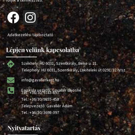
folyik a termesztés.
Adatkezelési tájékoztató
Lépjen velünk kapcsolatba
Székhely: HU 6031, Szentkirály, Béke u. 21.
Telephely: HU 6031, Szentkirály, Lakiteleki út 0291/32 hrsz.
info@gavallerkert.hu
Faiskola vezető: Gavallér Lajosné
Tel.:
+36/30/9743-697
Tel.:
+36/30/9855-458
Telepvezető: Gavallér Ádám
Tel.:
+36/30/3698-397
Nyitvatartás