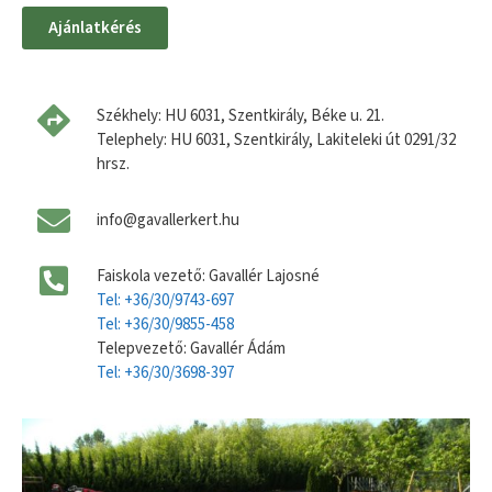
Ajánlatkérés
Székhely: HU 6031, Szentkirály, Béke u. 21.
Telephely: HU 6031, Szentkirály, Lakiteleki út 0291/32
hrsz.
info@gavallerkert.hu
Faiskola vezető: Gavallér Lajosné
Tel: +36/30/9743-697
Tel: +36/30/9855-458
Telepvezető: Gavallér Ádám
Tel: +36/30/3698-397