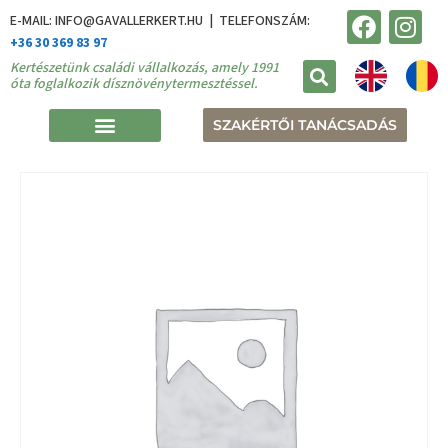
E-MAIL: INFO@GAVALLERKERT.HU | TELEFONSZÁM:
+36 30 369 83 97
Kertészetünk családi vállalkozás, amely 1991
óta foglalkozik dísznövénytermesztéssel.
SZAKÉRTŐI TANÁCSADÁS