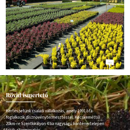
Rövid ismertető
Kertészetünk családi vállalkozás, amely 1991 óta
foglalkozik dísznövénytermesztéssel. Kecskeméttől
20km-re Szentkirályon 4 ha nagyságú konténertelepen