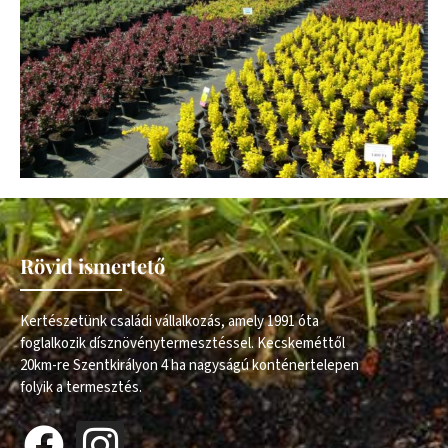
Rövid ismertető
Kertészetünk családi vállalkozás, amely 1991 óta
foglalkozik dísznövénytermesztéssel. Kecskeméttől
20km-re Szentkirályon 4 ha nagyságú konténertelepen
folyik a termesztés.