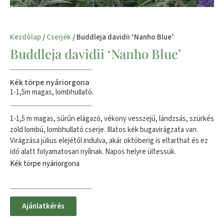
Kezdőlap
/
Cserjék
/ Buddleja davidii ‘Nanho Blue’
Buddleja davidii ‘Nanho Blue’
Kék törpe nyáriorgona
1-1,5m magas, lombhullató.
1-1,5 m magas, sűrűn elágazó, vékony vesszejű, lándzsás, szürkés
zöld lombú, lombhullató cserje. Illatos kék bugavirágzata van.
Virágzása július elejétől indulva, akár októberig is eltarthat és ez
idő alatt folyamatosan nyílnak. Napos helyre ültessük.
Kék törpe nyáriorgona
Ajánlatkérés