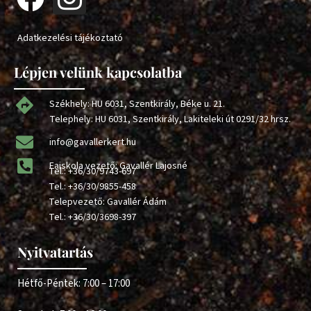
Adatkezelési tájékoztató
Lépjen velünk kapcsolatba
Székhely: HU 6031, Szentkirály, Béke u. 21.
Telephely: HU 6031, Szentkirály, Lakiteleki út 0291/32 hrsz.
info@gavallerkert.hu
Faiskola vezető: Gavallér Lajosné
Tel.:
+36/30/9743-697
Tel.:
+36/30/9855-458
Telepvezető: Gavallér Ádám
Tel.:
+36/30/3698-397
Nyitvatartás
Hétfő-Péntek: 7:00 – 17:00