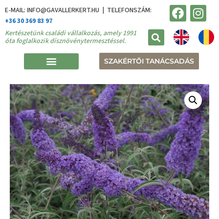
E-MAIL: INFO@GAVALLERKERT.HU | TELEFONSZÁM:
+36 30 369 83 97
Kertészetünk családi vállalkozás, amely 1991
óta foglalkozik dísznövénytermesztéssel.
SZAKÉRTŐI TANÁCSADÁS