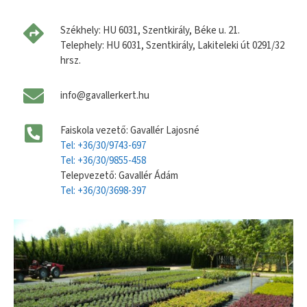
Székhely: HU 6031, Szentkirály, Béke u. 21.
Telephely: HU 6031, Szentkirály, Lakiteleki út 0291/32
hrsz.
info@gavallerkert.hu
Faiskola vezető: Gavallér Lajosné
Tel: +36/30/9743-697
Tel: +36/30/9855-458
Telepvezető: Gavallér Ádám
Tel: +36/30/3698-397