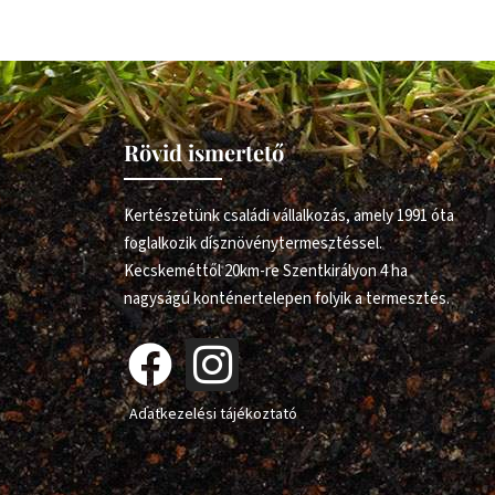
Rövid ismertető
Kertészetünk családi vállalkozás, amely 1991 óta
foglalkozik dísznövénytermesztéssel.
Kecskeméttől 20km-re Szentkirályon 4 ha
nagyságú konténertelepen folyik a termesztés.
Adatkezelési tájékoztató