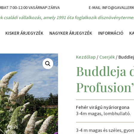
MBAT:7:00-12:00 VASÁRNAP:ZÁRVA
E-MAIL: INFO@GAVALLER
k családi vállalkozás, amely 1991 óta foglalkozik dísznövénytermes
KISKER ÁRJEGYZÉK
NAGYKER ÁRJEGYZÉK
INFORMÁCIÓ
K
Kezdőlap
/
Cserjék
/ Buddlej
Buddleja d
Profusion’
Fehér virágú nyáriorgona
3-4m magas, lombhullató.
3-4 m magas és széles, gyors