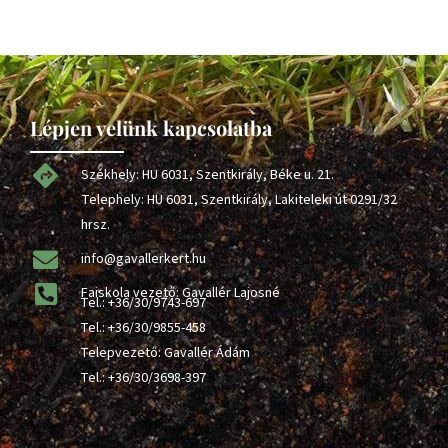
Lépjen velünk kapcsolatba
Székhely: HU 6031, Szentkirály, Béke u. 21.
Telephely: HU 6031, Szentkirály, Lakiteleki út 0291/32
hrsz.
info@gavallerkert.hu
Faiskola vezető: Gavallér Lajosné
Tel.:
+36/30/9743-697
Tel.:
+36/30/9855-458
Telepvezető: Gavallér Ádám
Tel.:
+36/30/3698-397