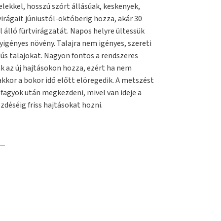
elekkel, hosszú szórt állásúak, keskenyek,
irágait júniustól-októberig hozza, akár 30
l álló fürtvirágzatát. Napos helyre ültessük
yigényes növény. Talajra nem igényes, szereti
pdús talajokat. Nagyon fontos a rendszeres
k az új hajtásokon hozza, ezért ha nem
akkor a bokor idő előtt elöregedik. A metszést
 fagyok után megkezdeni, mivel van ideje a
déséig friss hajtásokat hozni.