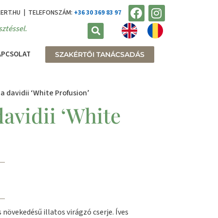
KERT.HU | TELEFONSZÁM:
+36 30 369 83 97
ztéssel.
APCSOLAT
SZAKÉRTŐI TANÁCSADÁS
a davidii ‘White Profusion’
avidii ‘White
 növekedésű illatos virágzó cserje. Íves