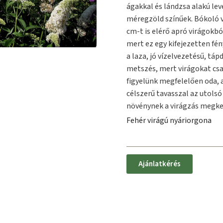
ágakkal és lándzsa alakú lev
méregzöld színűek. Bókoló v
cm-t is elérő apró virágokbó
mert ez egy kifejezetten fén
a laza, jó vízelvezetésű, tá
metszés, mert virágokat csa
figyelünk megfelelően oda, 
célszerű tavasszal az utolsó
növénynek a virágzás megkez
Fehér virágú nyáriorgona
Ajánlatkérés