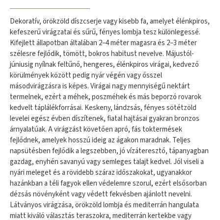
​Dekoratív, örökzöld díszcserje vagy kisebb fa, amelyet élénkpiros,
kefeszerű virágzatai és sűrű, fényes lombja tesz különlegessé.
Kifejlett állapotban általában 2–4 méter magasra és 2–3 méter
szélesre fejlődik, tömött, bokros habitust nevelve. Májustól​-
júniusig nyílnak feltűnő, hengeres, élénkpiros virágai, kedvező
körülmények között pedig nyár végén vagy ősszel
másodvirágzásra is képes. Virágai nagy mennyiségű nektárt
termelnek, ezért a méhek, poszméhek és más beporzó rovarok
kedvelt táplálékforrásai. Keskeny, lándzsás, fényes sötétzöld
levelei egész évben díszítenek, fiatal hajtásai gyakran bronzos
árnyalatúak. A virágzást követően apró, fás toktermések
fejlődnek, amelyek hosszú ideig az ágakon maradnak. Teljes
napsütésben fejlődik a legszebben, jó vízáteresztő, tápanyagban
gazdag, enyhén savanyú vagy semleges talajt kedvel. Jól viseli a
nyári meleget és a rövidebb száraz időszakokat, ugyanakkor
hazánkban a téli fagyok ellen védelemre szorul, ezért elsősorban
dézsás növényként vagy védett fekvésben ajánlott nevelni.
Látványos virágzása, örökzöld lombja és mediterrán hangulata
miatt kiváló választás teraszokra, mediterrán kertekbe vagy