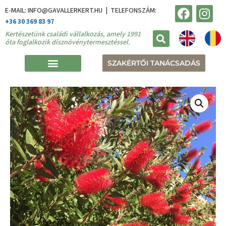
E-MAIL: INFO@GAVALLERKERT.HU | TELEFONSZÁM:
+36 30 369 83 97
Kertészetünk családi vállalkozás, amely 1991
óta foglalkozik dísznövénytermesztéssel.
SZAKÉRTŐI TANÁCSADÁS