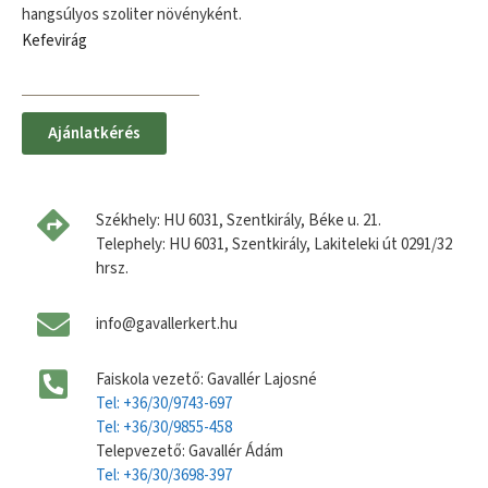
hangsúlyos szoliter növényként.
Kefevirág
Ajánlatkérés
Székhely: HU 6031, Szentkirály, Béke u. 21.
Telephely: HU 6031, Szentkirály, Lakiteleki út 0291/32
hrsz.
info@gavallerkert.hu
Faiskola vezető: Gavallér Lajosné
Tel: +36/30/9743-697
Tel: +36/30/9855-458
Telepvezető: Gavallér Ádám
Tel: +36/30/3698-397