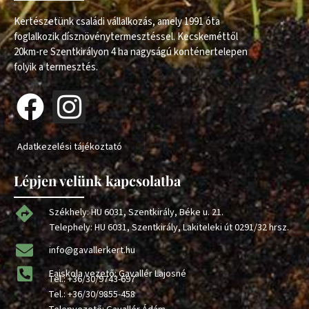
Kertészetünk családi vállalkozás, amely 1991 óta
foglalkozik dísznövénytermesztéssel. Kecskeméttől
20km-re Szentkirályon 4 ha nagyságú konténertelepen
folyik a termesztés.
Adatkezelési tájékoztató
Lépjen velünk kapcsolatba
Székhely: HU 6031, Szentkirály, Béke u. 21.
Telephely: HU 6031, Szentkirály, Lakiteleki út 0291/32 hrsz.
info@gavallerkert.hu
Faiskola vezető: Gavallér Lajosné
Tel.:
+36/30/9743-697
Tel.:
+36/30/9855-458