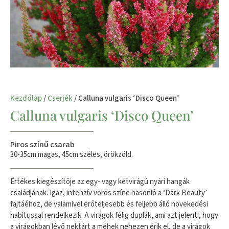
Kezdőlap
/
Cserjék
/ Calluna vulgaris ‘Disco Queen’
Calluna vulgaris ‘Disco Queen’
Piros színű csarab
30-35cm magas, 45cm széles, örökzöld.
Értékes kiegészítője az egy- vagy kétvirágú nyári hangák
családjának. Igaz, intenzív vörös színe hasonló a ‘Dark Beauty’
fajtáéhoz, de valamivel erőteljesebb és feljebb álló növekedési
habitussal rendelkezik. A virágok félig duplák, ami azt jelenti, hogy
a virágokban lévő nektárt a méhek nehezen érik el, de a virágok