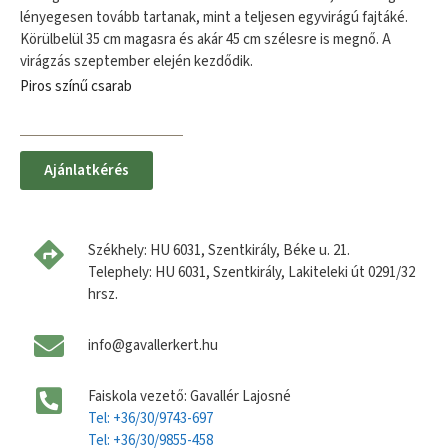
lényegesen tovább tartanak, mint a teljesen egyvirágú fajtáké.
Körülbelül 35 cm magasra és akár 45 cm szélesre is megnő. A
virágzás szeptember elején kezdődik.
Piros színű csarab
Ajánlatkérés
Székhely: HU 6031, Szentkirály, Béke u. 21.
Telephely: HU 6031, Szentkirály, Lakiteleki út 0291/32
hrsz.
info@gavallerkert.hu
Faiskola vezető: Gavallér Lajosné
Tel: +36/30/9743-697
Tel: +36/30/9855-458