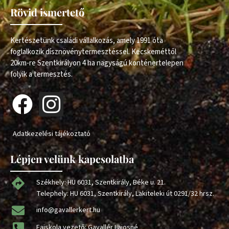
Rövid ismertető
Kertészetünk családi vállalkozás, amely 1991 óta
foglalkozik dísznövénytermesztéssel. Kecskeméttől
20km-re Szentkirályon 4 ha nagyságú konténertelepen
folyik a termesztés.
Adatkezelési tájékoztató
Lépjen velünk kapcsolatba
Székhely: HU 6031, Szentkirály, Béke u. 21.
Telephely: HU 6031, Szentkirály, Lakiteleki út 0291/32 hrsz.
info@gavallerkert.hu
Faiskola vezető: Gavallér Lajosné