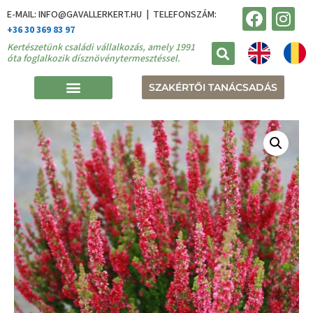
E-MAIL: INFO@GAVALLERKERT.HU | TELEFONSZÁM:
+36 30 369 83 97
Kertészetünk családi vállalkozás, amely 1991
óta foglalkozik dísznövénytermesztéssel.
SZAKÉRTŐI TANÁCSADÁS