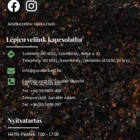
Adatkezelési tájékoztató
Lépjen velünk kapcsolatba
Székhely: HU 6031, Szentkirály, Béke u. 21.
Telephely: HU 6031, Szentkirály, Lakiteleki út 0291/32 hrsz.
info@gavallerkert.hu
Faiskola vezető: Gavallér Lajosné
Tel.:
+36/30/9743-697
Tel.:
+36/30/9855-458
Telepvezető: Gavallér Ádám
Tel.:
+36/30/3698-397
Nyitvatartás
Hétfő-Péntek: 7:00 – 17:00