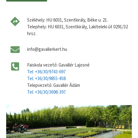
Székhely: HU 6031, Szentkirály, Béke u. 21.
Telephely: HU 6031, Szentkirály, Lakiteleki út 0291/32
hrsz.
info@gavallerkert.hu
Faiskola vezető: Gavallér Lajosné
Tel: +36/30/9743-697
Tel: +36/30/9855-458
Telepvezető: Gavallér Ádám
Tel: +36/30/3698-397