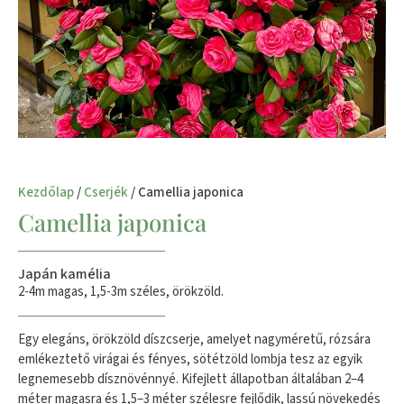
Kezdőlap
/
Cserjék
/ Camellia japonica
Camellia japonica
Japán kamélia
2-4m magas, 1,5-3m széles, örökzöld.
Egy elegáns, örökzöld díszcserje, amelyet nagyméretű, rózsára
emlékeztető virágai és fényes, sötétzöld lombja tesz az egyik
legnemesebb dísznövénnyé. Kifejlett állapotban általában 2–4
méter magasra és 1,5–3 méter szélesre fejlődik, lassú növekedés