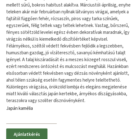
mellett sűrű, bokros habitust alakítva. Márciustól-áprilisig, enyhe
teleken akár már februárban nyílnak látványos virágai, amelyek a
fajtától függően fehér, rózsaszín, piros vagy tarka színűek,
egyszerűek, félig teltek vagy teltek lehetnek. Vastag, bőrszerű,
fényes sötétzöld levelei egész évben dekoratívak maradnak, így
virágzás nélkül is kiemelkedő díszítőértéket képvisel.
Félárnyékos, széltől védett fekvésben fejlődik a legszebben,
humuszban gazdag, jó vízáteresztő, savanyú kémhatású talajt
igényel. A talaj kiszáradását és a meszes közeget rosszul viseli,
ezért rendszeres öntözést és mulcsozást meghálál. Hazánkban
elsősorban védett fekvésben vagy dézsás növényként ajánlott,
ahol télen szükség esetén fagymentes helyre teleltethető.
Különleges virágzása, örökzöld lombja és elegáns megjelenése
miatt kiváló választás japán kertekbe, árnyékos díszágyásokba,
teraszokra vagy szoliter dísznövényként.
Japán kamélia
Ajánlatkérés