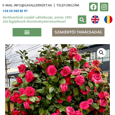
E-MAIL: INFO@GAVALLERKERT.HU | TELEFONSZÁM:
+36 30 369 83 97
Kertészetünk családi vállalkozás, amely 1991
óta foglalkozik dísznövénytermesztéssel.
SZAKÉRTŐI TANÁCSADÁS