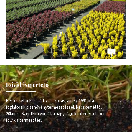
Rövid ismertető
Kertészetünk családi vállalkozás, amely 1991 óta
foglalkozik dísznövénytermesztéssel. Kecskeméttől
20km-re Szentkirályon 4 ha nagyságú konténertelepen
folyik a termesztés.