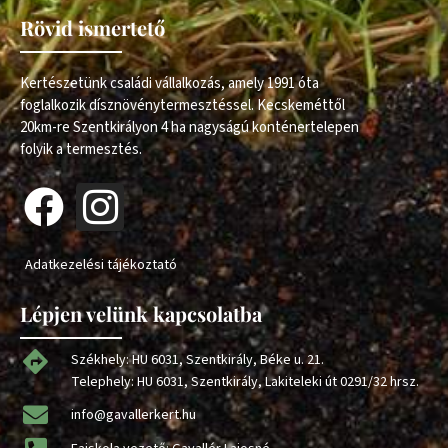
Rövid ismertető
Kertészetünk családi vállalkozás, amely 1991 óta
foglalkozik dísznövénytermesztéssel. Kecskeméttől
20km-re Szentkirályon 4 ha nagyságú konténertelepen
folyik a termesztés.
Adatkezelési tájékoztató
Lépjen velünk kapcsolatba
Székhely: HU 6031, Szentkirály, Béke u. 21.
Telephely: HU 6031, Szentkirály, Lakiteleki út 0291/32 hrsz.
info@gavallerkert.hu