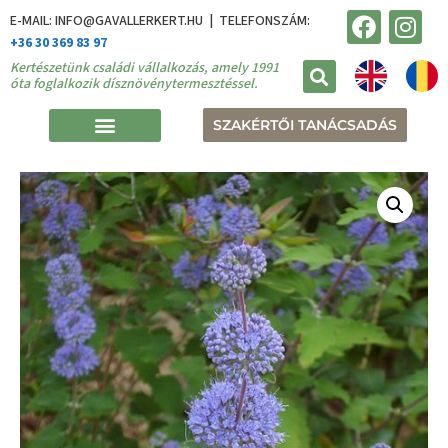
E-MAIL: INFO@GAVALLERKERT.HU | TELEFONSZÁM:
+36 30 369 83 97
Kertészetünk családi vállalkozás, amely 1991
óta foglalkozik dísznövénytermesztéssel.
SZAKÉRTŐI TANÁCSADÁS