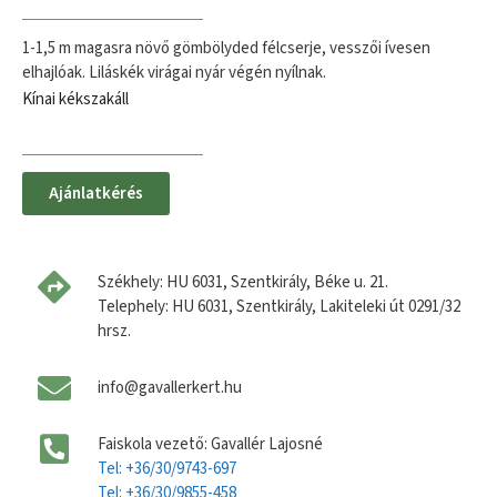
1-1,5 m magasra növő gömbölyded félcserje, vesszői ívesen
elhajlóak. Liláskék virágai nyár végén nyílnak.
Kínai kékszakáll
Ajánlatkérés
Székhely: HU 6031, Szentkirály, Béke u. 21.
Telephely: HU 6031, Szentkirály, Lakiteleki út 0291/32
hrsz.
info@gavallerkert.hu
Faiskola vezető: Gavallér Lajosné
Tel: +36/30/9743-697
Tel: +36/30/9855-458