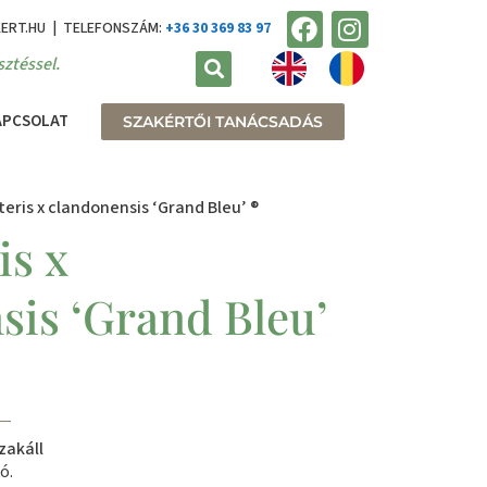
KERT.HU | TELEFONSZÁM:
+36 30 369 83 97
ztéssel.
APCSOLAT
SZAKÉRTŐI TANÁCSADÁS
eris x clandonensis ‘Grand Bleu’ ®
is x
sis ‘Grand Bleu’
zakáll
ó.