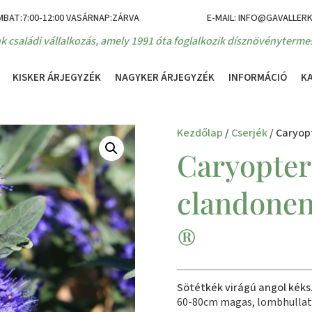
MBAT:7:00-12:00 VASÁRNAP:ZÁRVA
E-MAIL: INFO@GAVALLER
k családi vállalkozás, amely 1991 óta foglalkozik dísznövénytermes
KISKER ÁRJEGYZÉK
NAGYKER ÁRJEGYZÉK
INFORMÁCIÓ
K
Kezdőlap
/
Cserjék
/ Caryopt
Caryopter
clandonen
®
Sötétkék virágú angol kéks
60-80cm magas, lombhullat