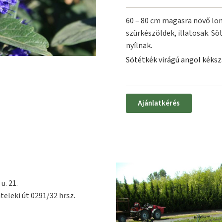
60 – 80 cm magasra növő lom
szürkészöldek, illatosak. S
nyílnak.
Sötétkék virágú angol kéksz
Ajánlatkérés
u. 21.
teleki út 0291/32 hrsz.