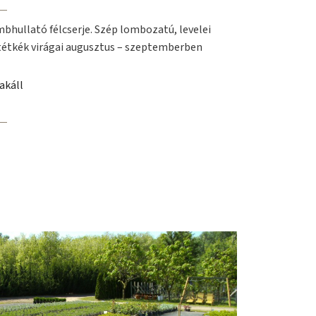
bhullató félcserje. Szép lombozatú, levelei
ötétkék virágai augusztus – szeptemberben
akáll