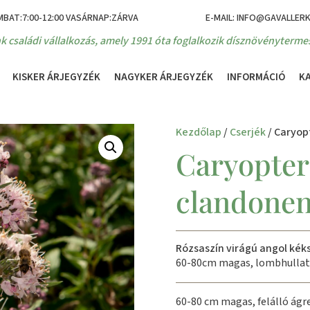
MBAT:7:00-12:00 VASÁRNAP:ZÁRVA
E-MAIL: INFO@GAVALLER
k családi vállalkozás, amely 1991 óta foglalkozik dísznövénytermes
KISKER ÁRJEGYZÉK
NAGYKER ÁRJEGYZÉK
INFORMÁCIÓ
K
Kezdőlap
/
Cserjék
/ Caryopt
Caryopter
clandonens
Rózsaszín virágú angol kék
60-80cm magas, lombhullat
60-80 cm magas, felálló ág