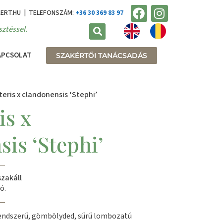
KERT.HU | TELEFONSZÁM:
+36 30 369 83 97
ztéssel.
APCSOLAT
SZAKÉRTŐI TANÁCSADÁS
eris x clandonensis ‘Stephi’
is x
is ‘Stephi’
szakáll
ó.
rendszerű, gömbölyded, sűrű lombozatú