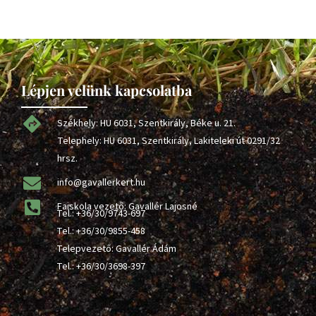
Lépjen velünk kapcsolatba
Székhely: HU 6031, Szentkirály, Béke u. 21.
Telephely: HU 6031, Szentkirály, Lakiteleki út 0291/32
hrsz.
info@gavallerkert.hu
Faiskola vezető: Gavallér Lajosné
Tel.:
+36/30/9743-697
Tel.:
+36/30/9855-458
Telepvezető: Gavallér Ádám
Tel.:
+36/30/3698-397