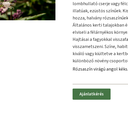
lombhullató cserje vagy félc
illatúak, ezüstös színűek. 
hozza, halvány rózsaszínűek 
Általános kerti talajokban é
elviseli a félárnyékos környez
Hajtásai a fagyokkal vissza
visszametszeni. Színe, habit
kiváló vagy kiültetve a kert
különböző növény csoporto
Rózsaszín virágú angol kéks
Ajánlatkérés