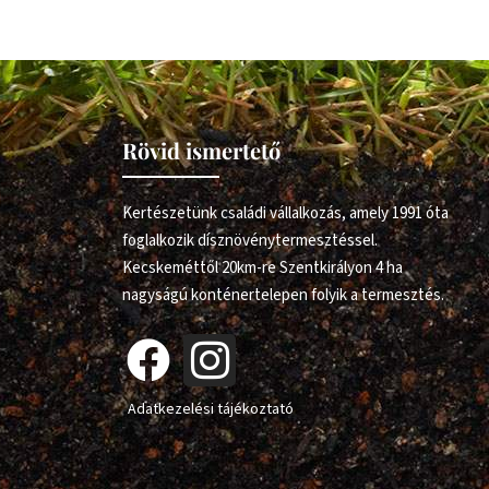
Rövid ismertető
Kertészetünk családi vállalkozás, amely 1991 óta
foglalkozik dísznövénytermesztéssel.
Kecskeméttől 20km-re Szentkirályon 4 ha
nagyságú konténertelepen folyik a termesztés.
Adatkezelési tájékoztató