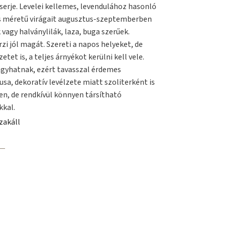
serje. Levelei kellemes, levendulához hasonló
Kis méretű virágait augusztus-szeptemberben
vagy halványlilák, laza, buga szerűek.
rzi jól magát. Szereti a napos helyeket, de
etet is, a teljes árnyékot kerülni kell vele.
fagyhatnak, ezért tavasszal érdemes
usa, dekoratív levélzete miatt szoliterként is
ben, de rendkívül könnyen társítható
kkal.
zakáll