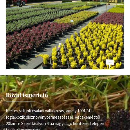
Rövid ismertető
Kertészetünk családi vállalkozás, amely 1991 óta
foglalkozik dísznövénytermesztéssel. Kecskeméttől
20km-re Szentkirályon 4 ha nagyságú konténertelepen