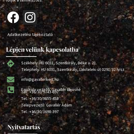
folyik a termesztés.
Adatkezelési tájékoztató
Lépjen velünk kapcsolatba
Székhely: HU 6031, Szentkirály, Béke u. 21.
Telephely: HU 6031, Szentkirály, Lakiteleki út 0291/32 hrsz.
info@gavallerkert.hu
Faiskola vezető: Gavallér Lajosné
Tel.:
+36/30/9743-697
Tel.:
+36/30/9855-458
Telepvezető: Gavallér Ádám
Tel.:
+36/30/3698-397
Nyitvatartás