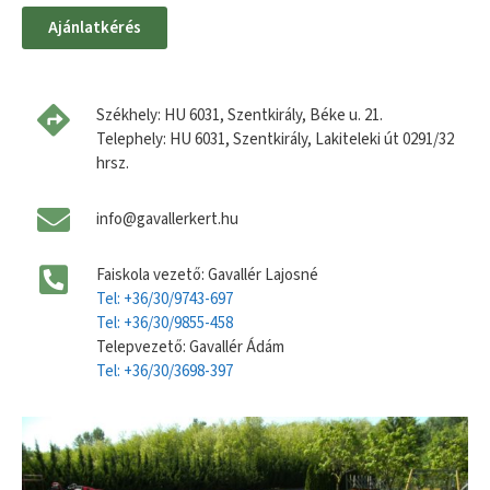
Ajánlatkérés
Székhely: HU 6031, Szentkirály, Béke u. 21.
Telephely: HU 6031, Szentkirály, Lakiteleki út 0291/32
hrsz.
info@gavallerkert.hu
Faiskola vezető: Gavallér Lajosné
Tel: +36/30/9743-697
Tel: +36/30/9855-458
Telepvezető: Gavallér Ádám
Tel: +36/30/3698-397