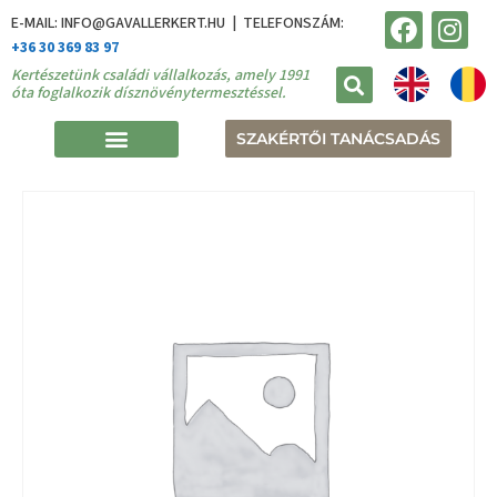
E-MAIL: INFO@GAVALLERKERT.HU | TELEFONSZÁM:
+36 30 369 83 97
Kertészetünk családi vállalkozás, amely 1991
óta foglalkozik dísznövénytermesztéssel.
SZAKÉRTŐI TANÁCSADÁS