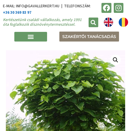
E-MAIL: INFO@GAVALLERKERT.HU | TELEFONSZÁM:
+36 30 369 83 97
Kertészetünk családi vállalkozás, amely 1991
óta foglalkozik dísznövénytermesztéssel.
SZAKÉRTŐI TANÁCSADÁS