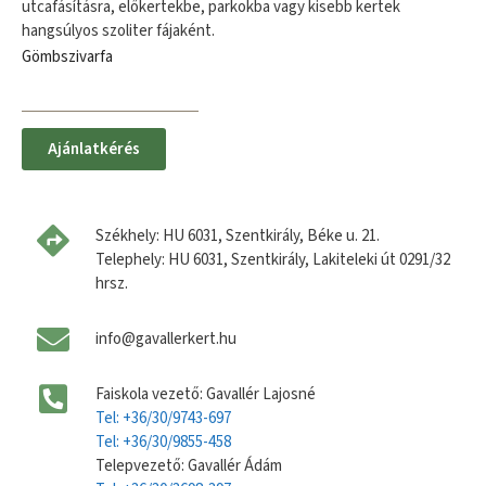
utcafásításra, előkertekbe, parkokba vagy kisebb kertek
hangsúlyos szoliter fájaként.
Gömbszivarfa
Ajánlatkérés
Székhely: HU 6031, Szentkirály, Béke u. 21.
Telephely: HU 6031, Szentkirály, Lakiteleki út 0291/32
hrsz.
info@gavallerkert.hu
Faiskola vezető: Gavallér Lajosné
Tel: +36/30/9743-697
Tel: +36/30/9855-458
Telepvezető: Gavallér Ádám