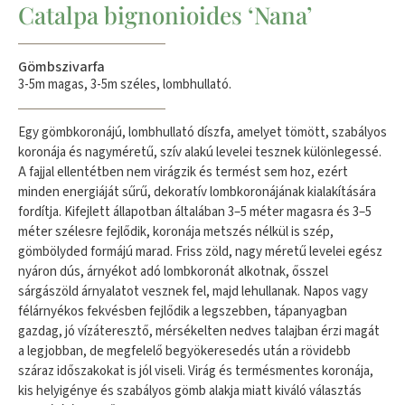
Catalpa bignonioides ‘Nana’
Gömbszivarfa
3-5m magas, 3-5m széles, lombhullató.
Egy gömbkoronájú, lombhullató díszfa, amelyet tömött, szabályos
koronája és nagyméretű, szív alakú levelei tesznek különlegessé.
A fajjal ellentétben nem virágzik és termést sem hoz, ezért
minden energiáját sűrű, dekoratív lombkoronájának kialakítására
fordítja. Kifejlett állapotban általában 3–5 méter magasra és 3–5
méter szélesre fejlődik, koronája metszés nélkül is szép,
gömbölyded formájú marad. Friss zöld, nagy méretű levelei egész
nyáron dús, árnyékot adó lombkoronát alkotnak, ősszel
sárgászöld árnyalatot vesznek fel, majd lehullanak. Napos vagy
félárnyékos fekvésben fejlődik a legszebben, tápanyagban
gazdag, jó vízáteresztő, mérsékelten nedves talajban érzi magát
a legjobban, de megfelelő begyökeresedés után a rövidebb
száraz időszakokat is jól viseli. Virág és termésmentes koronája,
kis helyigénye és szabályos gömb alakja miatt kiváló választás