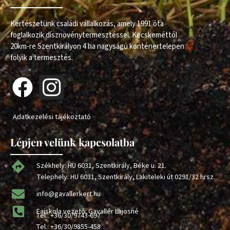
Kertészetünk családi vállalkozás, amely 1991 óta
foglalkozik dísznövénytermesztéssel. Kecskeméttől
20km-re Szentkirályon 4 ha nagyságú konténertelepen
folyik a termesztés.
Adatkezelési tájékoztató
Lépjen velünk kapcsolatba
Székhely: HU 6031, Szentkirály, Béke u. 21.
Telephely: HU 6031, Szentkirály, Lakiteleki út 0291/32 hrsz.
info@gavallerkert.hu
Faiskola vezető: Gavallér Lajosné
Tel.:
+36/30/9743-697
Tel.:
+36/30/9855-458