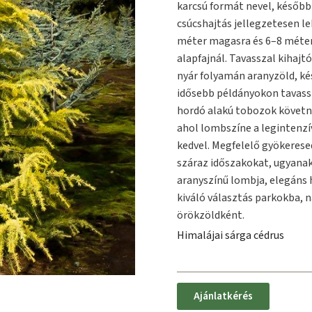
karcsú formát nevel, később
csúcshajtás jellegzetesen le
méter magasra és 6–8 méter 
alapfajnál. Tavasszal kihajt
nyár folyamán aranyzöld, ké
idősebb példányokon tavassz
hordó alakú tobozok követne
ahol lombszíne a legintenzív
kedvel. Megfelelő gyökeresed
száraz időszakokat, ugyanak
aranyszínű lombja, elegáns 
kiváló választás parkokba, 
örökzöldként.
Himalájai sárga cédrus
Ajánlatkérés