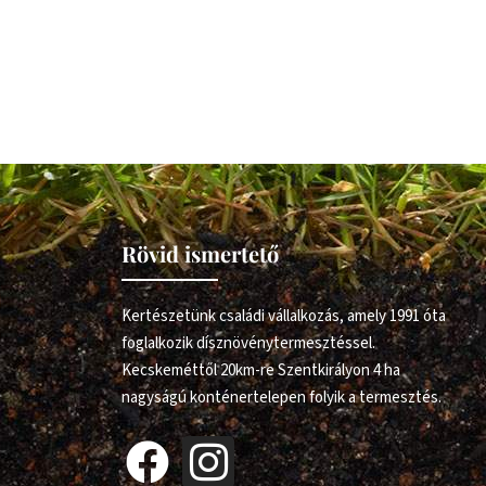
Rövid ismertető
Kertészetünk családi vállalkozás, amely 1991 óta
foglalkozik dísznövénytermesztéssel.
Kecskeméttől 20km-re Szentkirályon 4 ha
nagyságú konténertelepen folyik a termesztés.