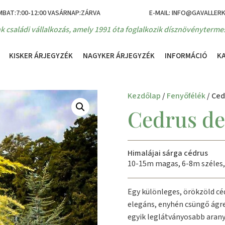
MBAT:7:00-12:00 VASÁRNAP:ZÁRVA
E-MAIL: INFO@GAVALLER
k családi vállalkozás, amely 1991 óta foglalkozik dísznövénytermes
KISKER ÁRJEGYZÉK
NAGYKER ÁRJEGYZÉK
INFORMÁCIÓ
K
Kezdőlap
/
Fenyőfélék
/ Ced
Cedrus de
Himalájai sárga cédrus
10-15m magas, 6-8m széles,
Egy különleges, örökzöld céd
elegáns, enyhén csüngő ágre
egyik leglátványosabb arany