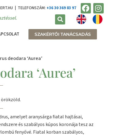
KERT.HU | TELEFONSZÁM:
+36 30 369 83 97
ztéssel.
APCSOLAT
SZAKÉRTŐI TANÁCSADÁS
rus deodara ‘Aurea’
odara ‘Aurea’
 örökzöld.
rus, amelyet aranysárga fiatal hajtásai,
ndszere és szabályos kúpos koronája tesz az
lombú fenyővé. Fiatal korban szabályos,