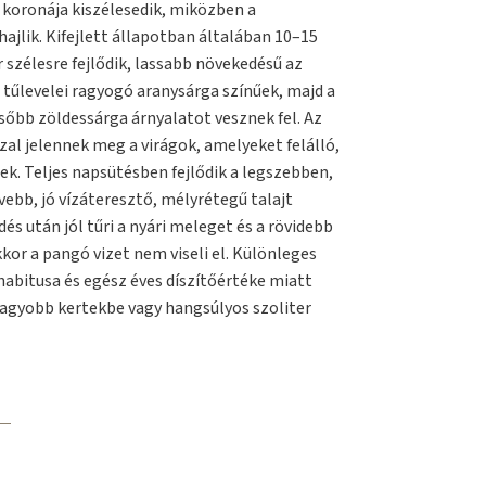
 koronája kiszélesedik, miközben a
hajlik. Kifejlett állapotban általában 10–15
szélesre fejlődik, lassabb növekedésű az
ó tűlevelei ragyogó aranysárga színűek, majd a
sőbb zöldessárga árnyalatot vesznek fel. Az
al jelennek meg a virágok, amelyeket felálló,
k. Teljes napsütésben fejlődik a legszebben,
ebb, jó vízáteresztő, mélyrétegű talajt
és után jól tűri a nyári meleget és a rövidebb
kor a pangó vizet nem viseli el. Különleges
habitusa és egész éves díszítőértéke miatt
nagyobb kertekbe vagy hangsúlyos szoliter