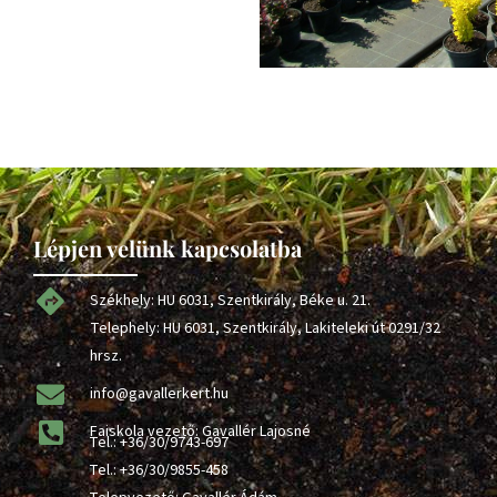
Lépjen velünk kapcsolatba
Székhely: HU 6031, Szentkirály, Béke u. 21.
Telephely: HU 6031, Szentkirály, Lakiteleki út 0291/32
hrsz.
info@gavallerkert.hu
Faiskola vezető: Gavallér Lajosné
Tel.:
+36/30/9743-697
Tel.:
+36/30/9855-458