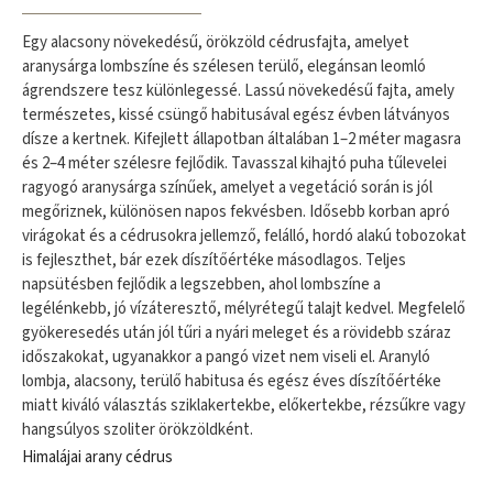
Egy alacsony növekedésű, örökzöld cédrusfajta, amelyet
aranysárga lombszíne és szélesen terülő, elegánsan leomló
ágrendszere tesz különlegessé. Lassú növekedésű fajta, amely
természetes, kissé csüngő habitusával egész évben látványos
dísze a kertnek. Kifejlett állapotban általában 1–2 méter magasra
és 2–4 méter szélesre fejlődik. Tavasszal kihajtó puha tűlevelei
ragyogó aranysárga színűek, amelyet a vegetáció során is jól
megőriznek, különösen napos fekvésben. Idősebb korban apró
virágokat és a cédrusokra jellemző, felálló, hordó alakú tobozokat
is fejleszthet, bár ezek díszítőértéke másodlagos. Teljes
napsütésben fejlődik a legszebben, ahol lombszíne a
legélénkebb, jó vízáteresztő, mélyrétegű talajt kedvel. Megfelelő
gyökeresedés után jól tűri a nyári meleget és a rövidebb száraz
időszakokat, ugyanakkor a pangó vizet nem viseli el. Aranyló
lombja, alacsony, terülő habitusa és egész éves díszítőértéke
miatt kiváló választás sziklakertekbe, előkertekbe, rézsűkre vagy
hangsúlyos szoliter örökzöldként.
Himalájai arany cédrus