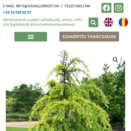
E-MAIL: INFO@GAVALLERKERT.HU | TELEFONSZÁM:
+36 30 369 83 97
Kertészetünk családi vállalkozás, amely 1991
óta foglalkozik dísznövénytermesztéssel.
SZAKÉRTŐI TANÁCSADÁS