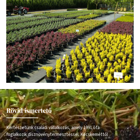
Rövid ismertető
Kertészetünk családi vállalkozás, amely 1991 óta
foglalkozik dísznövénytermesztéssel. Kecskeméttől