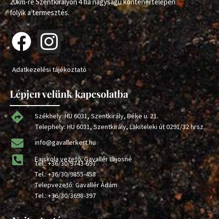
20km-re Szentkirályon 4 ha nagyságú konténertelepen
folyik a termesztés.
Adatkezelési tájékoztató
Lépjen velünk kapcsolatba
Székhely: HU 6031, Szentkirály, Béke u. 21.
Telephely: HU 6031, Szentkirály, Lakiteleki út 0291/32 hrsz.
info@gavallerkert.hu
Faiskola vezető: Gavallér Lajosné
Tel.:
+36/30/9743-697
Tel.:
+36/30/9855-458
Telepvezető: Gavallér Ádám
Tel.:
+36/30/3698-397