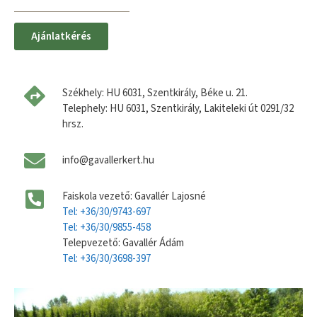
Ajánlatkérés
Székhely: HU 6031, Szentkirály, Béke u. 21.
Telephely: HU 6031, Szentkirály, Lakiteleki út 0291/32
hrsz.
info@gavallerkert.hu
Faiskola vezető: Gavallér Lajosné
Tel: +36/30/9743-697
Tel: +36/30/9855-458
Telepvezető: Gavallér Ádám
Tel: +36/30/3698-397