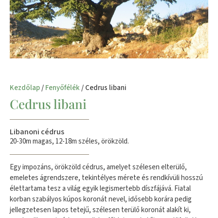
Kezdőlap
/
Fenyőfélék
/ Cedrus libani
Cedrus libani
Libanoni cédrus
20-30m magas, 12-18m széles, örökzöld.
Egy impozáns, örökzöld cédrus, amelyet szélesen elterülő,
emeletes ágrendszere, tekintélyes mérete és rendkívüli hosszú
élettartama tesz a világ egyik legismertebb díszfájává. Fiatal
korban szabályos kúpos koronát nevel, idősebb korára pedig
jellegzetesen lapos tetejű, szélesen terülő koronát alakít ki,