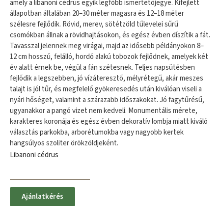
amely a libanoni cédrus egyik legfőbb ismertetőjegye. Kifejlett
állapotban általában 20–30 méter magasra és 12–18 méter
szélesre fejlődik. Rövid, merev, sötétzöld tűlevelei sűrű
csomókban állnak a rövidhajtásokon, és egész évben díszítik a fát.
Tavasszal jelennek meg virágai, majd az idősebb példányokon 8–
12 cm hosszú, felálló, hordó alakú tobozok fejlődnek, amelyek két
év alatt érnek be, végül a fán szétesnek. Teljes napsütésben
fejlődik a legszebben, jó vízáteresztő, mélyrétegű, akár meszes
talajt is jól tűr, és megfelelő gyökeresedés után kiválóan viseli a
nyári hőséget, valamint a szárazabb időszakokat. Jó fagytűrésű,
ugyanakkor a pangó vizet nem kedveli. Monumentális mérete,
karakteres koronája és egész évben dekoratív lombja miatt kiváló
választás parkokba, arborétumokba vagy nagyobb kertek
hangsúlyos szoliter örökzöldjeként.
Libanoni cédrus
Ajánlatkérés