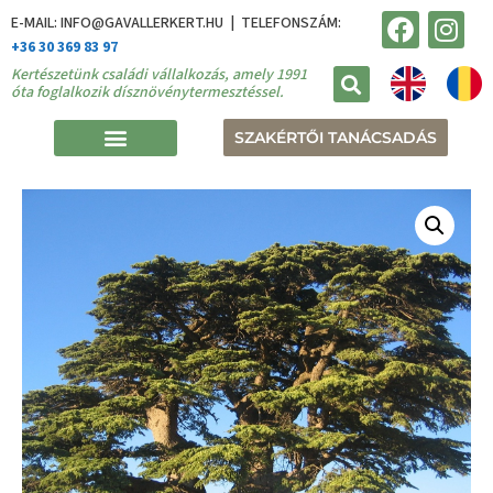
E-MAIL: INFO@GAVALLERKERT.HU | TELEFONSZÁM:
+36 30 369 83 97
Kertészetünk családi vállalkozás, amely 1991
óta foglalkozik dísznövénytermesztéssel.
SZAKÉRTŐI TANÁCSADÁS