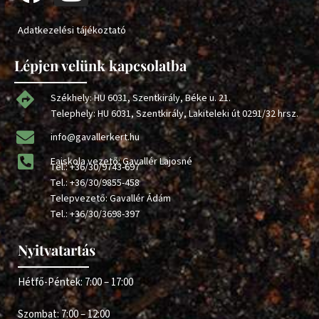
Adatkezelési tájékoztató
Lépjen velünk kapcsolatba
Székhely: HU 6031, Szentkirály, Béke u. 21.
Telephely: HU 6031, Szentkirály, Lakiteleki út 0291/32 hrsz.
info@gavallerkert.hu
Faiskola vezető: Gavallér Lajosné
Tel.:
+36/30/9743-697
Tel.:
+36/30/9855-458
Telepvezető: Gavallér Ádám
Tel.:
+36/30/3698-397
Nyitvatartás
Hétfő-Péntek: 7:00 – 17:00
Szombat: 7:00 – 12:00