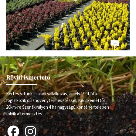
Rövid ismertető
Kertészetünk családi vállalkozás, amely 1991 óta
foglalkozik dísznövénytermesztéssel. Kecskeméttől
20km-re Szentkirályon 4 ha nagyságú konténertelepen
folyik a termesztés.