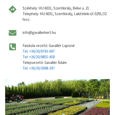
Székhely: HU 6031, Szentkirály, Béke u. 21.
Telephely: HU 6031, Szentkirály, Lakiteleki út 0291/32
hrsz.
info@gavallerkert.hu
Faiskola vezető: Gavallér Lajosné
Tel: +36/30/9743-697
Tel: +36/30/9855-458
Telepvezető: Gavallér Ádám
Tel: +36/30/3698-397