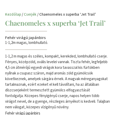
Kezdőlap
/
Cserjék
/ Chaenomeles x superba ‘Jet Trail’
Chaenomeles x superba ‘Jet Trail’
Fehér virágú japánbirs
1-1,2m magas, lombhullató.
1-1,2 m magas és széles, kompakt, kerekded, lombhullató cserje.
Fényes, középzöld, ovális levelei vannak. Tiszta fehér, legfeljebb
4,5 cm átmérőjű egyedi virágok kora tavasszal kis fürtökben
nyílnak a csupasz száron, majd aromás zöld gyümölcsök
következnek, amelyek sárgára érnek. A magvak méreganyagokat
tartalmaznak, ezért ezeket el kell távolítani, ha az általában
díszcserjeként termesztett gyümölcs elfogyasztását
fontolgatja. Közepes fényigényű cserje, napos helyen több
virágot nevel, de a gyenge, részleges árnyékot is kedveli. Talajban
nem válogat, közepes vízigényű növény.
Fehér virágú japánbirs