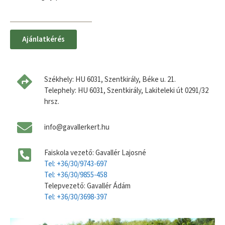
Ajánlatkérés
Székhely: HU 6031, Szentkirály, Béke u. 21.
Telephely: HU 6031, Szentkirály, Lakiteleki út 0291/32
hrsz.
info@gavallerkert.hu
Faiskola vezető: Gavallér Lajosné
Tel: +36/30/9743-697
Tel: +36/30/9855-458
Telepvezető: Gavallér Ádám
Tel: +36/30/3698-397