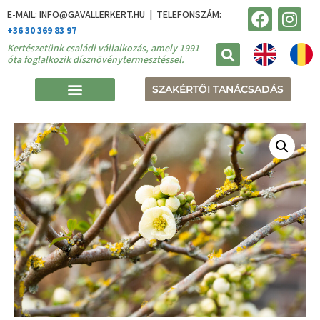
E-MAIL: INFO@GAVALLERKERT.HU | TELEFONSZÁM:
+36 30 369 83 97
Kertészetünk családi vállalkozás, amely 1991
óta foglalkozik dísznövénytermesztéssel.
SZAKÉRTŐI TANÁCSADÁS