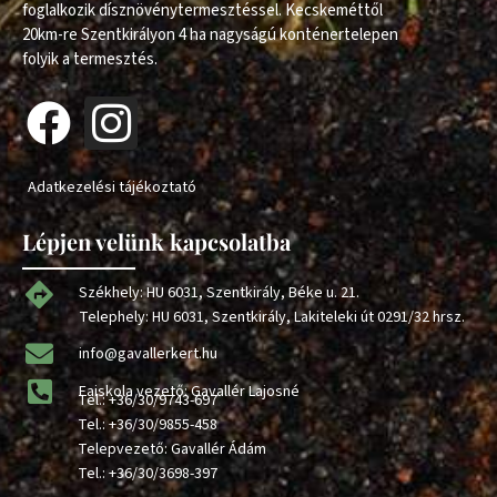
foglalkozik dísznövénytermesztéssel. Kecskeméttől
20km-re Szentkirályon 4 ha nagyságú konténertelepen
folyik a termesztés.
Adatkezelési tájékoztató
Lépjen velünk kapcsolatba
Székhely: HU 6031, Szentkirály, Béke u. 21.
Telephely: HU 6031, Szentkirály, Lakiteleki út 0291/32 hrsz.
info@gavallerkert.hu
Faiskola vezető: Gavallér Lajosné
Tel.:
+36/30/9743-697
Tel.:
+36/30/9855-458
Telepvezető: Gavallér Ádám
Tel.:
+36/30/3698-397