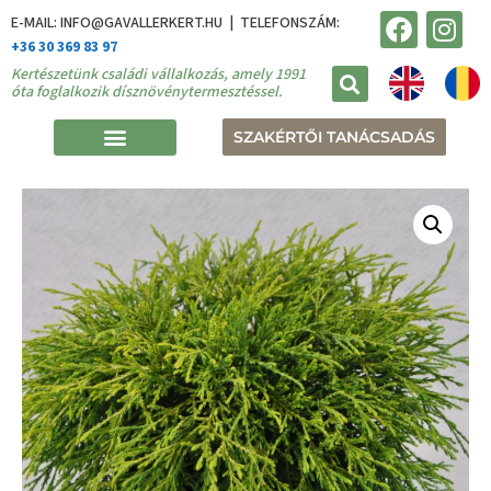
E-MAIL: INFO@GAVALLERKERT.HU | TELEFONSZÁM:
+36 30 369 83 97
Kertészetünk családi vállalkozás, amely 1991
óta foglalkozik dísznövénytermesztéssel.
SZAKÉRTŐI TANÁCSADÁS