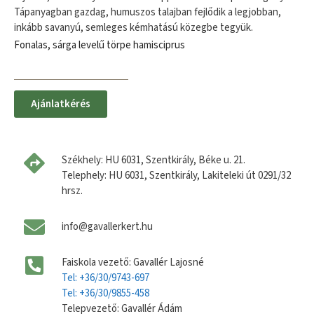
Tápanyagban gazdag, humuszos talajban fejlődik a legjobban,
inkább savanyú, semleges kémhatású közegbe tegyük.
Fonalas, sárga levelű törpe hamisciprus
Ajánlatkérés
Székhely: HU 6031, Szentkirály, Béke u. 21.
Telephely: HU 6031, Szentkirály, Lakiteleki út 0291/32
hrsz.
info@gavallerkert.hu
Faiskola vezető: Gavallér Lajosné
Tel: +36/30/9743-697
Tel: +36/30/9855-458
Telepvezető: Gavallér Ádám