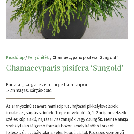
Kezdőlap
/
Fenyőfélék
/ Chamaecyparis pisifera ‘Sungold’
Chamaecyparis pisifera ‘Sungold’
Fonalas, sárga levelű törpe hamisciprus
1-2m magas, sárgás-zöld.
Az aranyszínű szavára hamisciprus, hajtásai pikkelylevelesek,
fonalasak, sárgás színűek. Törpe növekedésű, 1-2 m-ig növekszik,
széles kúp alakú, hajtásai visszahajlók vagy csüngők. Eleinte alakja
szabálytalan félgömb formájú bokor, amely később törzset
fejleszt, és szabálytalan széles kúppá alakul. Közepes vízigényű.