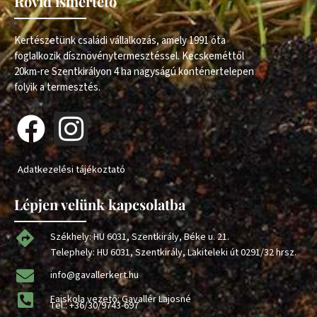
Rövid ismertető
Kertészetünk családi vállalkozás, amely 1991 óta
foglalkozik dísznövénytermesztéssel. Kecskeméttől
20km-re Szentkirályon 4 ha nagyságú konténertelepen
folyik a termesztés.
Adatkezelési tájékoztató
Lépjen velünk kapcsolatba
Székhely: HU 6031, Szentkirály, Béke u. 21.
Telephely: HU 6031, Szentkirály, Lakiteleki út 0291/32 hrsz.
info@gavallerkert.hu
Faiskola vezető: Gavallér Lajosné
Tel.:
+36/30/9743-697