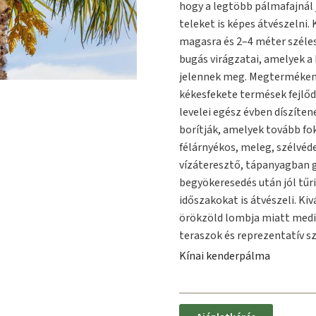
hogy a legtöbb pálmafajnál 
teleket is képes átvészelni.
magasra és 2–4 méter szélesr
bugás virágzatai, amelyek a
jelennek meg. Megtermékeny
kékesfekete termések fejlő
levelei egész évben díszíten
borítják, amelyek tovább f
félárnyékos, meleg, szélvéde
vízáteresztő, tápanyagban g
begyökeresedés után jól tűri
időszakokat is átvészeli. Ki
örökzöld lombja miatt medit
teraszok és reprezentatív s
Kínai kenderpálma