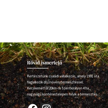
Rövid ismertető
Kertészetünk családi vállalkozás, amely 1991 óta
foglalkozik dísznövénytermesztéssel.
Kecskeméttől 20km-re Szentkirályon 4 ha
nagyságú konténertelepen folyik a termesztés.