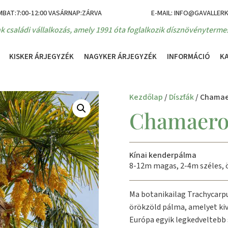
MBAT:7:00-12:00 VASÁRNAP:ZÁRVA
E-MAIL: INFO@GAVALLER
k családi vállalkozás, amely 1991 óta foglalkozik dísznövénytermes
KISKER ÁRJEGYZÉK
NAGYKER ÁRJEGYZÉK
INFORMÁCIÓ
K
Kezdőlap
/
Díszfák
/ Chamae
Chamaerop
Kínai kenderpálma
8-12m magas, 2-4m széles, 
Ma botanikailag Trachycarpu
örökzöld pálma, amelyet kiv
Európa egyik legkedveltebb