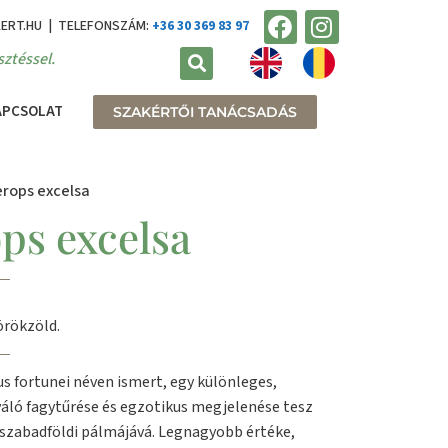
KERT.HU | TELEFONSZÁM:
+36 30 369 83 97
ztéssel.
APCSOLAT
SZAKÉRTŐI TANÁCSADÁS
rops excelsa
s excelsa
örökzöld.
s fortunei néven ismert, egy különleges,
áló fagytűrése és egzotikus megjelenése tesz
 szabadföldi pálmájává. Legnagyobb értéke,