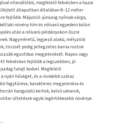
jóval ellenállóbb, megfelelő fekvésben a hazai
 Kifejlett állapotban általában 8–12 méter
e fejlődik. Májustól-júniusig nyílnak sárga,
 kétlaki növény hím és nőivarú egyedein külön
ülés után a nőivarú példányokon őszre
dnek. Nagyméretű, legyező alakú, mélyzöld
ek, törzsét pedig jellegzetes barna rostok
okozzák egzotikus megjelenését. Napos vagy
tt fekvésben fejlődik a legszebben, jó
azdag talajt kedvel. Megfelelő
 a nyári hőséget, és a rövidebb száraz
váló fagytűrése, karakteres megjelenése és
errán hangulatú kertek, belső udvarok,
zoliter ültetések egyik legértékesebb növénye.