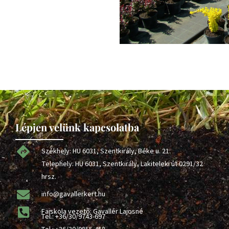
Lépjen velünk kapcsolatba
Székhely: HU 6031, Szentkirály, Béke u. 21.
Telephely: HU 6031, Szentkirály, Lakiteleki út 0291/32
hrsz.
info@gavallerkert.hu
Faiskola vezető: Gavallér Lajosné
Tel.:
+36/30/9743-697