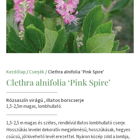
Kezdőlap
/
Cserjék
/ Clethra alnifolia ‘Pink Spire’
Clethra alnifolia ‘Pink Spire’
Rózsaszín virágú , illatos borscserje
1,5-2,5m magas, lombhullató.
1,5-2,5 m magas és széles, rendkívül illatos lombhullató cserje.
Hosszúkás levelei dekoratív megjelenésű, hosszúkásak, hegyes
csúcsú, jól kivehető levél erezettel. Nyáron közép zöld a lombja,