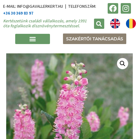
E-MAIL: INFO@GAVALLERKERT.HU | TELEFONSZÁM:
+36 30 369 83 97
Kertészetünk családi vállalkozás, amely 1991
óta foglalkozik dísznövénytermesztéssel.
SZAKÉRTŐI TANÁCSADÁS