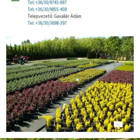
Tel: +36/30/9743-697
Tel: +36/30/9855-458
Telepvezető: Gavallér Ádám
Tel: +36/30/3698-397