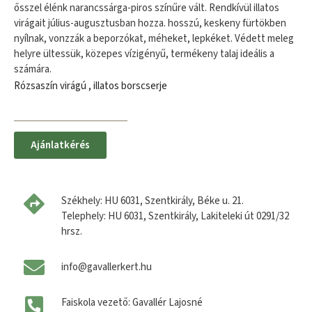
ősszel élénk narancssárga-piros színűre vált. Rendkívül illatos
virágait július-augusztusban hozza. hosszú, keskeny fürtökben
nyílnak, vonzzák a beporzókat, méheket, lepkéket. Védett meleg
helyre ültessük, közepes vízigényű, termékeny talaj ideális a
számára.
Rózsaszín virágú , illatos borscserje
Ajánlatkérés
Székhely: HU 6031, Szentkirály, Béke u. 21.
Telephely: HU 6031, Szentkirály, Lakiteleki út 0291/32
hrsz.
info@gavallerkert.hu
Faiskola vezető: Gavallér Lajosné