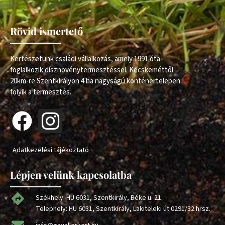
Rövid ismertető
Kertészetünk családi vállalkozás, amely 1991 óta
foglalkozik dísznövénytermesztéssel. Kecskeméttől
20km-re Szentkirályon 4 ha nagyságú konténertelepen
folyik a termesztés.
Adatkezelési tájékoztató
Lépjen velünk kapcsolatba
Székhely: HU 6031, Szentkirály, Béke u. 21.
Telephely: HU 6031, Szentkirály, Lakiteleki út 0291/32 hrsz.