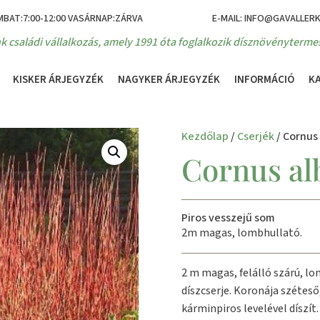
MBAT:7:00-12:00 VASÁRNAP:ZÁRVA
E-MAIL: INFO@GAVALLER
k családi vállalkozás, amely 1991 óta foglalkozik dísznövénytermes
KISKER ÁRJEGYZÉK
NAGYKER ÁRJEGYZÉK
INFORMÁCIÓ
K
Kezdőlap
/
Cserjék
/ Cornus
Cornus al
Piros vesszejű som
2m magas, lombhullató.
2 m magas, felálló szárú, l
díszcserje. Koronája széteső
kárminpiros levelével díszít.