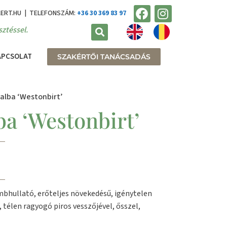
KERT.HU | TELEFONSZÁM:
+36 30 369 83 97
ztéssel.
APCSOLAT
SZAKÉRTŐI TANÁCSADÁS
 alba ‘Westonbirt’
ba ‘Westonbirt’
ombhullató, erőteljes növekedésű, igénytelen
, télen ragyogó piros vesszőjével, ősszel,