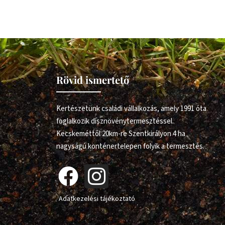
Rövid ismertető
Kertészetünk családi vállalkozás, amely 1991 óta
foglalkozik dísznövénytermesztéssel.
Kecskeméttől 20km-re Szentkirályon 4 ha
nagyságú konténertelepen folyik a termesztés.
Adatkezelési tájékoztató