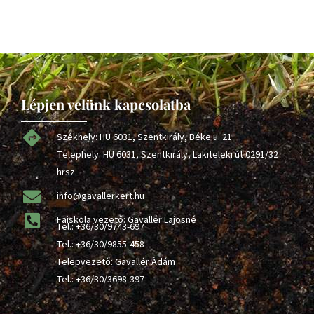
Lépjen velünk kapcsolatba
Székhely: HU 6031, Szentkirály, Béke u. 21.
Telephely: HU 6031, Szentkirály, Lakiteleki út 0291/32
hrsz.
info@gavallerkert.hu
Faiskola vezető: Gavallér Lajosné
Tel.:
+36/30/9743-697
Tel.:
+36/30/9855-458
Telepvezető: Gavallér Ádám
Tel.:
+36/30/3698-397