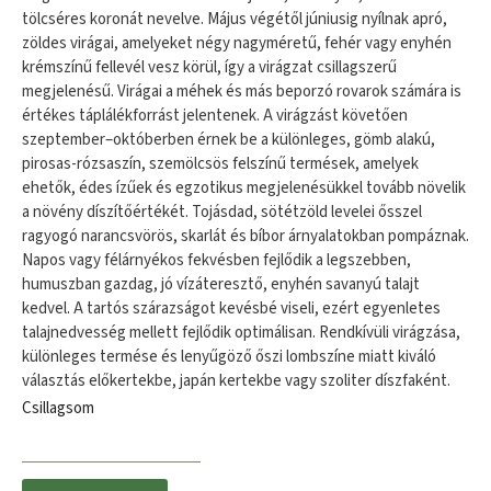
tölcséres koronát nevelve. Május végétől júniusig nyílnak apró,
zöldes virágai, amelyeket négy nagyméretű, fehér vagy enyhén
krémszínű fellevél vesz körül, így a virágzat csillagszerű
megjelenésű. Virágai a méhek és más beporzó rovarok számára is
értékes táplálékforrást jelentenek. A virágzást követően
szeptember–októberben érnek be a különleges, gömb alakú,
pirosas-rózsaszín, szemölcsös felszínű termések, amelyek
ehetők, édes ízűek és egzotikus megjelenésükkel tovább növelik
a növény díszítőértékét. Tojásdad, sötétzöld levelei ősszel
ragyogó narancsvörös, skarlát és bíbor árnyalatokban pompáznak.
Napos vagy félárnyékos fekvésben fejlődik a legszebben,
humuszban gazdag, jó vízáteresztő, enyhén savanyú talajt
kedvel. A tartós szárazságot kevésbé viseli, ezért egyenletes
talajnedvesség mellett fejlődik optimálisan. Rendkívüli virágzása,
különleges termése és lenyűgöző őszi lombszíne miatt kiváló
választás előkertekbe, japán kertekbe vagy szoliter díszfaként.
Csillagsom