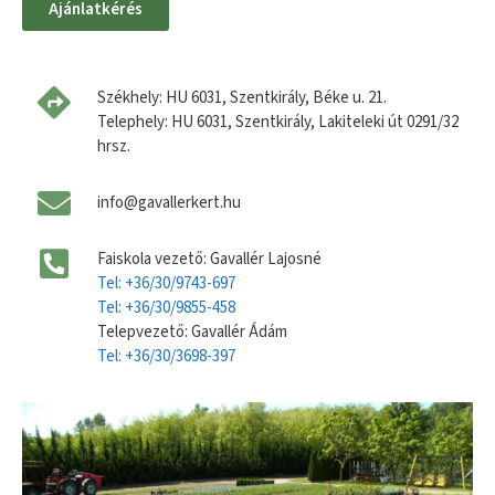
Ajánlatkérés
Székhely: HU 6031, Szentkirály, Béke u. 21.
Telephely: HU 6031, Szentkirály, Lakiteleki út 0291/32
hrsz.
info@gavallerkert.hu
Faiskola vezető: Gavallér Lajosné
Tel: +36/30/9743-697
Tel: +36/30/9855-458
Telepvezető: Gavallér Ádám
Tel: +36/30/3698-397