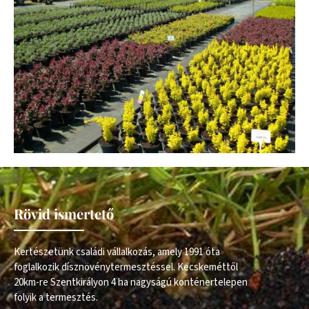
Rövid ismertető
Kertészetünk családi vállalkozás, amely 1991 óta
foglalkozik dísznövénytermesztéssel. Kecskeméttől
20km-re Szentkirályon 4 ha nagyságú konténertelepen
folyik a termesztés.