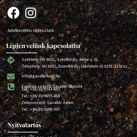
Adatkezelési tájékoztató
Lépjen velünk kapcsolatba
Székhely: HU 6031, Szentkirály, Béke u. 21.
Telephely: HU 6031, Szentkirály, Lakiteleki út 0291/32 hrsz.
info@gavallerkert.hu
Faiskola vezető: Gavallér Lajosné
Tel.:
+36/30/9743-697
Tel.:
+36/30/9855-458
Telepvezető: Gavallér Ádám
Tel.:
+36/30/3698-397
Nyitvatartás