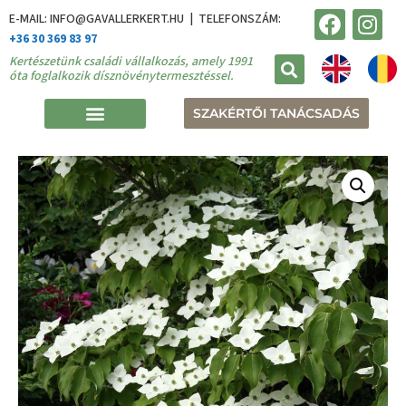
E-MAIL: INFO@GAVALLERKERT.HU | TELEFONSZÁM:
+36 30 369 83 97
Kertészetünk családi vállalkozás, amely 1991
óta foglalkozik dísznövénytermesztéssel.
SZAKÉRTŐI TANÁCSADÁS