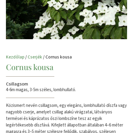
Kezdőlap
/
Cserjék
/ Cornus kousa
Cornus kousa
Csillagsom
4-6m magas, 3-5m széles, lombhullató.
Közismert nevén csillagsom, egy elegáns, lombhullató díszfa vagy
nagyobb cserje, amelyet csillag alakú virágzatai, látványos
termései és káprázatos őszi lombszíne tesz az egyik
legértékesebb díszfává. Kifejlett állapotban általában 4–6 méter
magasra és 3–5 méter szélesre fejlődik, szabályos, szélesen