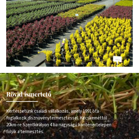
Rövid ismertető
Kertészetünk családi vállalkozás, amely 1991 óta
foglalkozik dísznövénytermesztéssel. Kecskeméttől
20km-re Szentkirályon 4 ha nagyságú konténertelepen
folyik a termesztés.