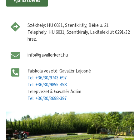
Ajánlatkérés
Székhely: HU 6031, Szentkirály, Béke u. 21.
Telephely: HU 6031, Szentkirály, Lakiteleki út 0291/32
hrsz.
info@gavallerkert.hu
Faiskola vezető: Gavallér Lajosné
Tel: +36/30/9743-697
Tel: +36/30/9855-458
Telepvezető: Gavallér Ádám
Tel: +36/30/3698-397