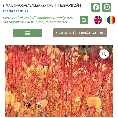
E-MAIL: INFO@GAVALLERKERT.HU | TELEFONSZÁM:
+36 30 369 83 97
Kertészetünk családi vállalkozás, amely 1991
óta foglalkozik dísznövénytermesztéssel.
SZAKÉRTŐI TANÁCSADÁS