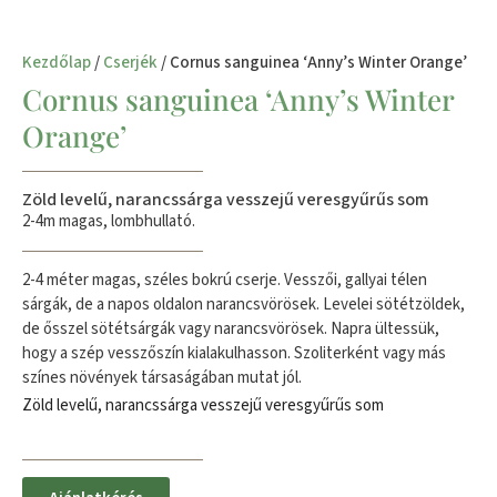
Kezdőlap
/
Cserjék
/ Cornus sanguinea ‘Anny’s Winter Orange’
Cornus sanguinea ‘Anny’s Winter
Orange’
Zöld levelű, narancssárga vesszejű veresgyűrűs som
2-4m magas, lombhullató.
2-4 méter magas, széles bokrú cserje. Vesszői, gallyai télen
sárgák, de a napos oldalon narancsvörösek. Levelei sötétzöldek,
de ősszel sötétsárgák vagy narancsvörösek. Napra ültessük,
hogy a szép vesszőszín kialakulhasson. Szoliterként vagy más
színes növények társaságában mutat jól.
Zöld levelű, narancssárga vesszejű veresgyűrűs som