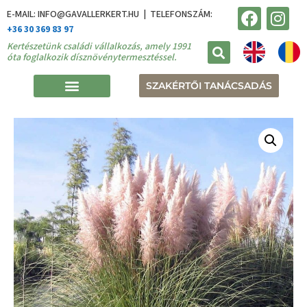
E-MAIL: INFO@GAVALLERKERT.HU | TELEFONSZÁM:
+36 30 369 83 97
Kertészetünk családi vállalkozás, amely 1991
óta foglalkozik dísznövénytermesztéssel.
SZAKÉRTŐI TANÁCSADÁS