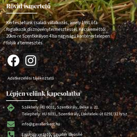
Rövid ismertető
Kertészetünk családi vállalkozás, amely 1991 óta
foglalkozik dísznövénytermesztéssel. Kecskeméttől
20km-re Szentkirályon 4 ha nagyságú konténertelepen
folyik a termesztés.
Adatkezelési tájékoztató
Lépjen velünk kapcsolatba
Székhely: HU 6031, Szentkirály, Béke u. 21.
Telephely: HU 6031, Szentkirály, Lakiteleki út 0291/32 hrsz.
info@gavallerkert.hu
Faiskola vezető: Gavallér Lajosné