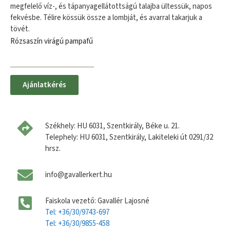
megfelelő víz-, és tápanyagellátottságú talajba ültessük, napos
fekvésbe. Télire kössük össze a lombját, és avarral takarjuk a
tövét.
Rózsaszín virágú pampafű
Ajánlatkérés
Székhely: HU 6031, Szentkirály, Béke u. 21.
Telephely: HU 6031, Szentkirály, Lakiteleki út 0291/32
hrsz.
info@gavallerkert.hu
Faiskola vezető: Gavallér Lajosné
Tel: +36/30/9743-697
Tel: +36/30/9855-458