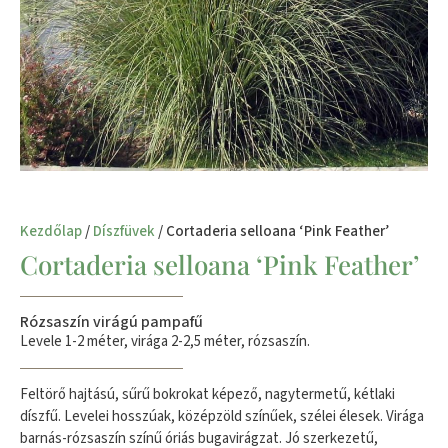
Kezdőlap
/
Díszfüvek
/ Cortaderia selloana ‘Pink Feather’
Cortaderia selloana ‘Pink Feather’
Rózsaszín virágú pampafű
Levele 1-2 méter, virága 2-2,5 méter, rózsaszín.
Feltörő hajtású, sűrű bokrokat képező, nagytermetű, kétlaki
díszfű. Levelei hosszúak, középzöld színűek, szélei élesek. Virága
barnás-rózsaszín színű óriás bugavirágzat. Jó szerkezetű,