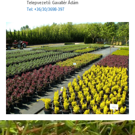
Telepvezető: Gavallér Ádám
Tel: +36/30/3698-397