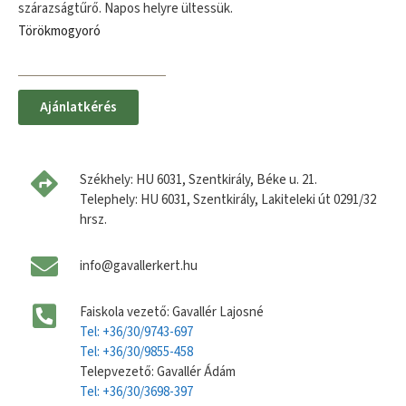
szárazságtűrő. Napos helyre ültessük.
Törökmogyoró
Ajánlatkérés
Székhely: HU 6031, Szentkirály, Béke u. 21.
Telephely: HU 6031, Szentkirály, Lakiteleki út 0291/32
hrsz.
info@gavallerkert.hu
Faiskola vezető: Gavallér Lajosné
Tel: +36/30/9743-697
Tel: +36/30/9855-458
Telepvezető: Gavallér Ádám
Tel: +36/30/3698-397