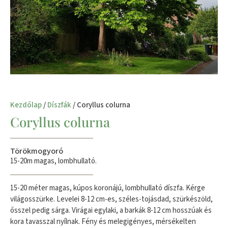
Kezdőlap
/
Díszfák
/ Coryllus colurna
Coryllus colurna
Törökmogyoró
15-20m magas, lombhullató.
15-20 méter magas, kúpos koronájú, lombhullató díszfa. Kérge
világosszürke. Levelei 8-12 cm-es, széles-tojásdad, szürkészöld,
ősszel pedig sárga. Virágai egylaki, a barkák 8-12 cm hosszúak és
kora tavasszal nyílnak. Fény és melegigényes, mérsékelten