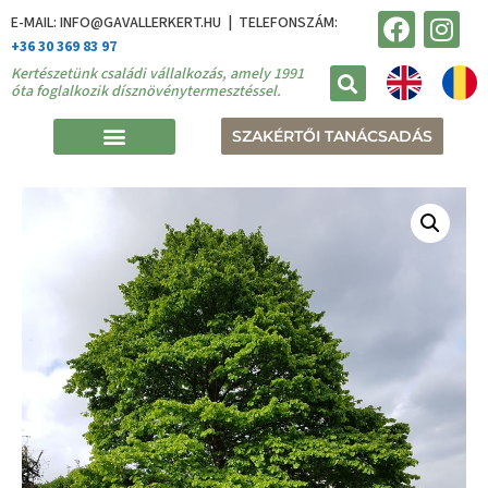
E-MAIL: INFO@GAVALLERKERT.HU | TELEFONSZÁM:
+36 30 369 83 97
Kertészetünk családi vállalkozás, amely 1991
óta foglalkozik dísznövénytermesztéssel.
SZAKÉRTŐI TANÁCSADÁS