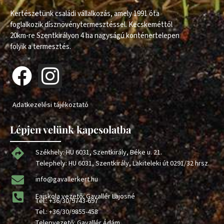
Kertészetünk családi vállalkozás, amely 1991 óta
foglalkozik dísznövénytermesztéssel. Kecskeméttől
20km-re Szentkirályon 4 ha nagyságú konténertelepen
folyik a termesztés.
Adatkezelési tájékoztató
Lépjen velünk kapcsolatba
Székhely: HU 6031, Szentkirály, Béke u. 21.
Telephely: HU 6031, Szentkirály, Lakiteleki út 0291/32 hrsz.
info@gavallerkert.hu
Faiskola vezető: Gavallér Lajosné
Tel.:
+36/30/9743-697
Tel.:
+36/30/9855-458
Telepvezető: Gavallér Ádám