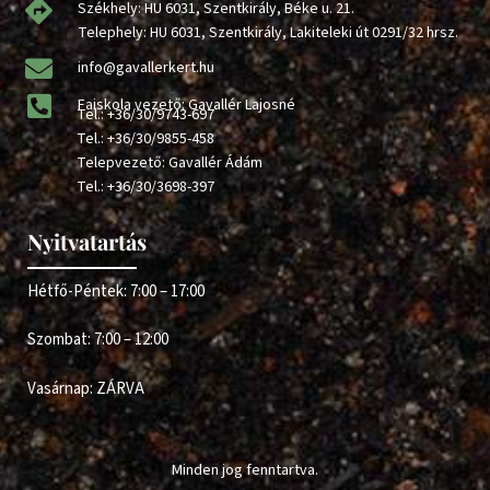
Székhely: HU 6031, Szentkirály, Béke u. 21.
Telephely: HU 6031, Szentkirály, Lakiteleki út 0291/32 hrsz.
info@gavallerkert.hu
Faiskola vezető: Gavallér Lajosné
Tel.:
+36/30/9743-697
Tel.:
+36/30/9855-458
Telepvezető: Gavallér Ádám
Tel.:
+36/30/3698-397
Nyitvatartás
Hétfő-Péntek: 7:00 – 17:00
Szombat: 7:00 – 12:00
Vasárnap: ZÁRVA
Minden jog fenntartva.