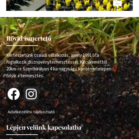
Rövid ismertető
Kertészetünk családi vállalkozás, amely 1991 óta
foglalkozik dísznövénytermesztéssel. Kecskeméttől
20km-re Szentkirályon 4 ha nagyságú konténertelepen
folyik a termesztés.
Adatkezelési tájékoztató
Lépjen velünk kapcsolatba