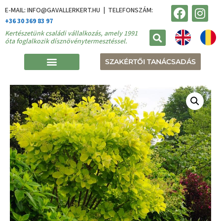
E-MAIL: INFO@GAVALLERKERT.HU | TELEFONSZÁM:
+36 30 369 83 97
Kertészetünk családi vállalkozás, amely 1991
óta foglalkozik dísznövénytermesztéssel.
SZAKÉRTŐI TANÁCSADÁS