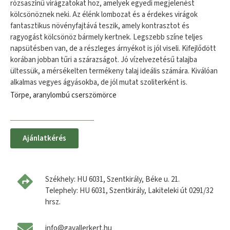
rózsaszínű virágzatokat hoz, amelyek egyedi megjelenést
kölcsönöznek neki. Az élénk lombozat és a érdekes virágok
fantasztikus növényfajtává teszik, amely kontrasztot és
ragyogást kölcsönöz bármely kertnek. Legszebb színe teljes
napsütésben van, de a részleges árnyékot is jól viseli. Kifejlődött
korában jobban tűri a szárazságot. Jó vízelvezetésű talajba
ültessük, a mérsékelten termékeny talaj ideális számára. Kiválóan
alkalmas vegyes ágyásokba, de jól mutat szoliterként is.
Törpe, aranylombú cserszömörce
Ajánlatkérés
Székhely: HU 6031, Szentkirály, Béke u. 21.
Telephely: HU 6031, Szentkirály, Lakiteleki út 0291/32
hrsz.
info@gavallerkert.hu