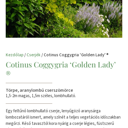
Kezdőlap
/
Cserjék
/ Cotinus Coggygria ‘Golden Lady’ ®
Cotinus Coggygria ‘Golden Lady’
®
Törpe, aranylombú cserszömörce
1,5-2m magas, 1,5m széles, lombhullató.
Egy feltűnő lombhullató cserje, lenyűgöző aranysárga
lombozatáról ismert, amely színét a teljes vegetációs időszakban
megőrzi. Késő tavasztól kora nyárig a cserje légies, füstszerű