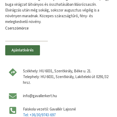
buga virágzat látványos és összhatásában lilásrózsaszín.
Elvirágzás után még sokáig, sokszor augusztus végéig is a
növényen maradnak. Közepes szárazságtűrő, fény- és
melegkedvelő növény.
Cserszömörce
Ajánlatkérés
Székhely: HU 6031, Szentkirály, Béke u. 21.
Telephely: HU 6031, Szentkirály, Lakiteleki út 0291/32
hrsz.
info@gavallerkert.hu
Faiskola vezető: Gavallér Lajosné
Tel: +36/30/9743-697