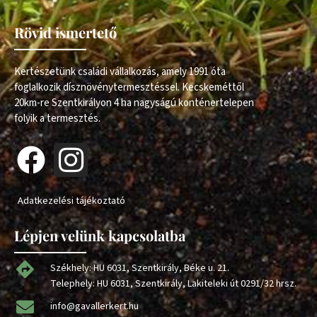
Rövid ismertető
Kertészetünk családi vállalkozás, amely 1991 óta
foglalkozik dísznövénytermesztéssel. Kecskeméttől
20km-re Szentkirályon 4 ha nagyságú konténertelepen
folyik a termesztés.
Adatkezelési tájékoztató
Lépjen velünk kapcsolatba
Székhely: HU 6031, Szentkirály, Béke u. 21.
Telephely: HU 6031, Szentkirály, Lakiteleki út 0291/32 hrsz.
info@gavallerkert.hu