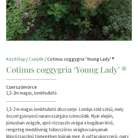
Kezdőlap
/
Cserjék
/ Cotinus coggygria ‘Young Lady’ ®
Cotinus coggygria ‘Young Lady’ ®
Cserszömörce
1,5-2m magas, lombhullató.
1,5-2 m magas lombhullató díszcserje. Lombja zöld színű, mely
ősszel gyönyörű narancssárgára szineződik. Nyár elején,
júniusban virágzik, apró rózsaszín virágai a bugában lévő,
rengeteg meddővirág tollasszőrös virágkocsányainak
lilásrózsaszínű tömegében bújnak meg. A vattacukorszerű, nagy