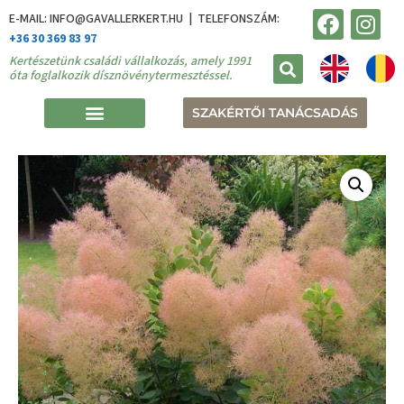
E-MAIL: INFO@GAVALLERKERT.HU | TELEFONSZÁM:
+36 30 369 83 97
Kertészetünk családi vállalkozás, amely 1991
óta foglalkozik dísznövénytermesztéssel.
SZAKÉRTŐI TANÁCSADÁS