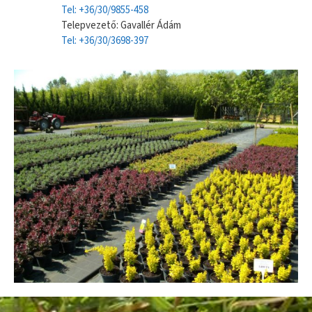
Tel: +36/30/9855-458
Telepvezető: Gavallér Ádám
Tel: +36/30/3698-397