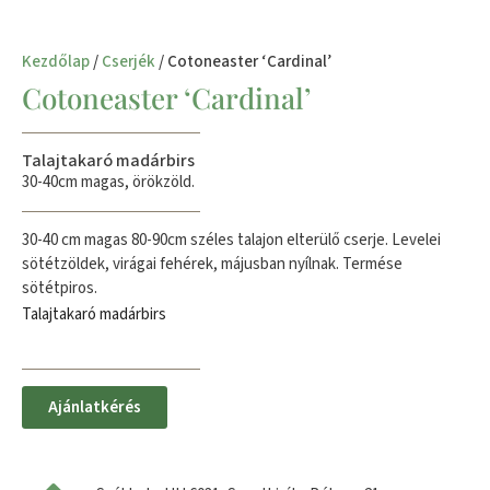
Kezdőlap
/
Cserjék
/ Cotoneaster ‘Cardinal’
Cotoneaster ‘Cardinal’
Talajtakaró madárbirs
30-40cm magas, örökzöld.
30-40 cm magas 80-90cm széles talajon elterülő cserje. Levelei
sötétzöldek, virágai fehérek, májusban nyílnak. Termése
sötétpiros.
Talajtakaró madárbirs
Ajánlatkérés