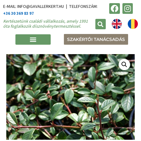
E-MAIL: INFO@GAVALLERKERT.HU | TELEFONSZÁM:
+36 30 369 83 97
Kertészetünk családi vállalkozás, amely 1991
óta foglalkozik dísznövénytermesztéssel.
SZAKÉRTŐI TANÁCSADÁS