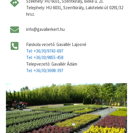
Székhely: HU 6031, Szentkirály, Béke u. 21.
Telephely: HU 6031, Szentkirály, Lakiteleki út 0291/32
hrsz.
info@gavallerkert.hu
Faiskola vezető: Gavallér Lajosné
Tel: +36/30/9743-697
Tel: +36/30/9855-458
Telepvezető: Gavallér Ádám
Tel: +36/30/3698-397