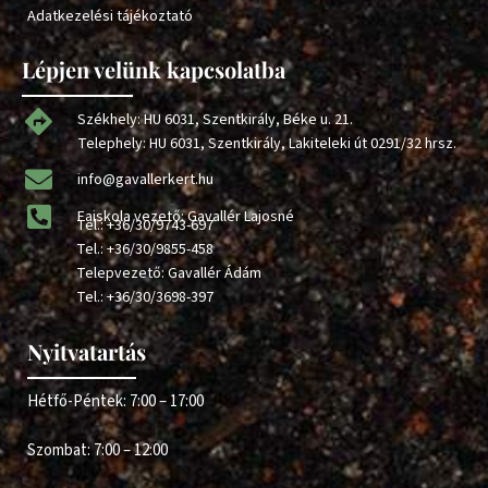
Adatkezelési tájékoztató
Lépjen velünk kapcsolatba
Székhely: HU 6031, Szentkirály, Béke u. 21.
Telephely: HU 6031, Szentkirály, Lakiteleki út 0291/32 hrsz.
info@gavallerkert.hu
Faiskola vezető: Gavallér Lajosné
Tel.:
+36/30/9743-697
Tel.:
+36/30/9855-458
Telepvezető: Gavallér Ádám
Tel.:
+36/30/3698-397
Nyitvatartás
Hétfő-Péntek: 7:00 – 17:00
Szombat: 7:00 – 12:00