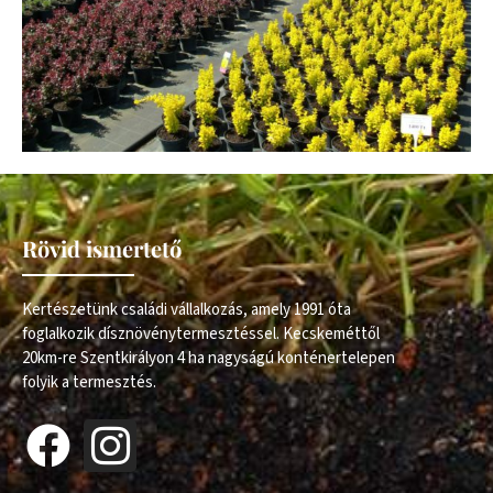
Rövid ismertető
Kertészetünk családi vállalkozás, amely 1991 óta
foglalkozik dísznövénytermesztéssel. Kecskeméttől
20km-re Szentkirályon 4 ha nagyságú konténertelepen
folyik a termesztés.