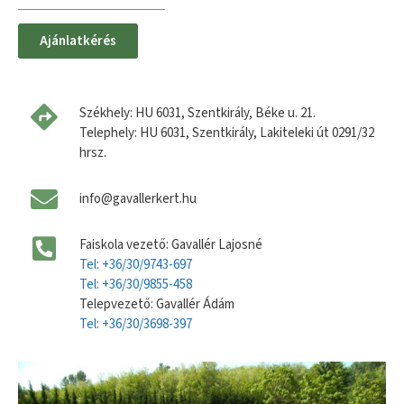
Ajánlatkérés
Székhely: HU 6031, Szentkirály, Béke u. 21.
Telephely: HU 6031, Szentkirály, Lakiteleki út 0291/32
hrsz.
info@gavallerkert.hu
Faiskola vezető: Gavallér Lajosné
Tel: +36/30/9743-697
Tel: +36/30/9855-458
Telepvezető: Gavallér Ádám
Tel: +36/30/3698-397