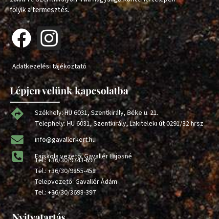
folyik a termesztés.
Adatkezelési tájékoztató
Lépjen velünk kapcsolatba
Székhely: HU 6031, Szentkirály, Béke u. 21.
Telephely: HU 6031, Szentkirály, Lakiteleki út 0291/32 hrsz.
info@gavallerkert.hu
Faiskola vezető: Gavallér Lajosné
Tel.:
+36/30/9743-697
Tel.:
+36/30/9855-458
Telepvezető: Gavallér Ádám
Tel.:
+36/30/3698-397
Nyitvatartás