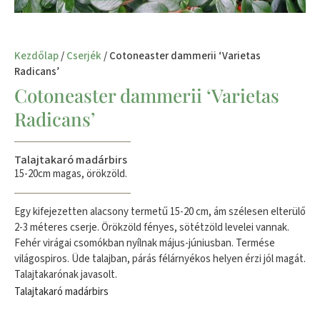
Kezdőlap
/
Cserjék
/ Cotoneaster dammerii ‘Varietas
Radicans’
Cotoneaster dammerii ‘Varietas
Radicans’
Talajtakaró madárbirs
15-20cm magas, örökzöld.
Egy kifejezetten alacsony termetű 15-20 cm, ám szélesen elterülő
2-3 méteres cserje. Örökzöld fényes, sötétzöld levelei vannak.
Fehér virágai csomókban nyílnak május-júniusban. Termése
világospiros. Üde talajban, párás félárnyékos helyen érzi jól magát.
Talajtakarónak javasolt.
Talajtakaró madárbirs