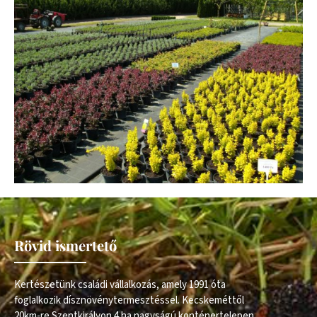
Rövid ismertető
Kertészetünk családi vállalkozás, amely 1991 óta
foglalkozik dísznövénytermesztéssel. Kecskeméttől
20km-re Szentkirályon 4 ha nagyságú konténertelepen