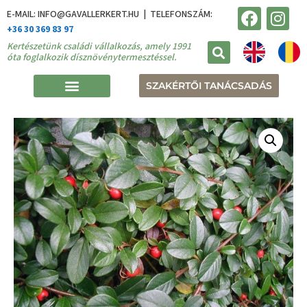
E-MAIL: INFO@GAVALLERKERT.HU | TELEFONSZÁM:
+36 30 369 83 97
Kertészetünk családi vállalkozás, amely 1991
óta foglalkozik dísznövénytermesztéssel.
SZAKÉRTŐI TANÁCSADÁS