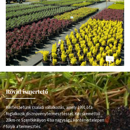
Rövid ismertető
Kertészetünk családi vállalkozás, amely 1991 óta
foglalkozik dísznövénytermesztéssel. Kecskeméttől
20km-re Szentkirályon 4 ha nagyságú konténertelepen
folyik a termesztés.