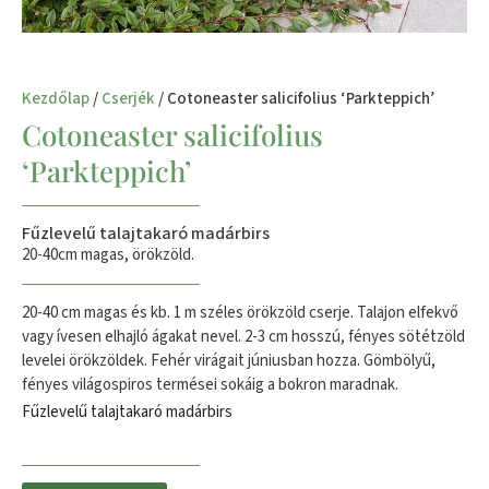
Kezdőlap
/
Cserjék
/ Cotoneaster salicifolius ‘Parkteppich’
Cotoneaster salicifolius
‘Parkteppich’
Fűzlevelű talajtakaró madárbirs
20-40cm magas, örökzöld.
20-40 cm magas és kb. 1 m széles örökzöld cserje. Talajon elfekvő
vagy ívesen elhajló ágakat nevel. 2-3 cm hosszú, fényes sötétzöld
levelei örökzöldek. Fehér virágait júniusban hozza. Gömbölyű,
fényes világospiros termései sokáig a bokron maradnak.
Fűzlevelű talajtakaró madárbirs