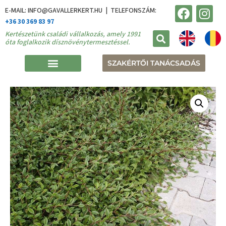
E-MAIL: INFO@GAVALLERKERT.HU | TELEFONSZÁM:
+36 30 369 83 97
Kertészetünk családi vállalkozás, amely 1991
óta foglalkozik dísznövénytermesztéssel.
SZAKÉRTŐI TANÁCSADÁS