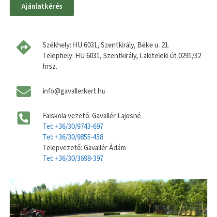
Ajánlatkérés
Székhely: HU 6031, Szentkirály, Béke u. 21.
Telephely: HU 6031, Szentkirály, Lakiteleki út 0291/32
hrsz.
info@gavallerkert.hu
Faiskola vezető: Gavallér Lajosné
Tel: +36/30/9743-697
Tel: +36/30/9855-458
Telepvezető: Gavallér Ádám
Tel: +36/30/3698-397