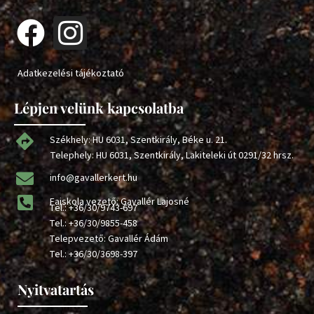
Adatkezelési tájékoztató
Lépjen velünk kapcsolatba
Székhely: HU 6031, Szentkirály, Béke u. 21.
Telephely: HU 6031, Szentkirály, Lakiteleki út 0291/32 hrsz.
info@gavallerkert.hu
Faiskola vezető: Gavallér Lajosné
Tel.:
+36/30/9743-697
Tel.:
+36/30/9855-458
Telepvezető: Gavallér Ádám
Tel.:
+36/30/3698-397
Nyitvatartás